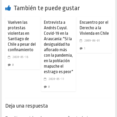
También te puede gustar
Vuelven las
Entrevista a
Encuentro por el
protestas
Andrés Cuyul.
Derecho a la
violentas en
Covid-19 en la
Vivienda en Chile
Santiago de
Araucanía: "Si la
2009-06-01
Chile a pesar del
desigualdad ha
1
confinamiento
aflorado más
con la pandemia,
2020-05-18
en la población
0
mapuche el
estrago es peor"
2020-05-11
0
Deja una respuesta