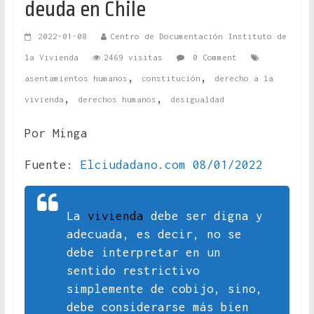
deuda en Chile
2022-01-08
Centro de Documentación Instituto de
la Vivienda
2469 visitas
0 Comment
,
,
asentamientos humanos
constitución
derecho a la
,
,
vivienda
derechos humanos
desigualdad
Por Minga
Fuente:
Elciudadano.com 08/01/2022
La
vivienda
debe ser digna y
adecuada, es decir, no se
debe interpretar en un
sentido restrictivo
simplemente de cobijo, sino,
debe considerarse más bien