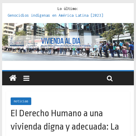
Lo último:
Genocidios indígenas en América Latina [2023]
Estudios sobre la espacialización de los Estados :
políticas, prácticas y representaciones [2022]
Donde el pedernal choca con el acero : hacia una teoría
crítica de las fronteras latinoamericanas [2020]
Criterios técnicos para una vivienda adecuada [2019]
Red de consultorios de la Caja del Seguro Obrero en
Santiago : un patrimonio emblemático [2014]
noticias
El Derecho Humano a una
vivienda digna y adecuada: La