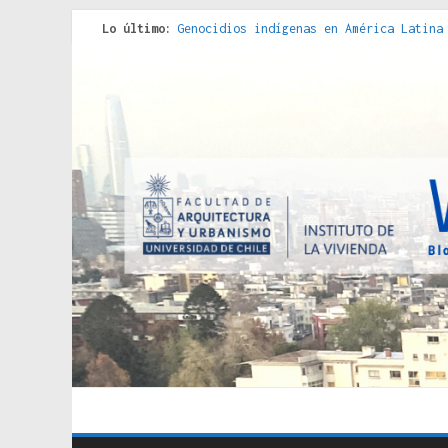
Lo último:
Genocidios indígenas en América Latina
Estudios sobre la espacialización de l
Donde el pedernal choca con el acero :
Criterios técnicos para una vivienda a
Red de consultorios de la Caja del Seg