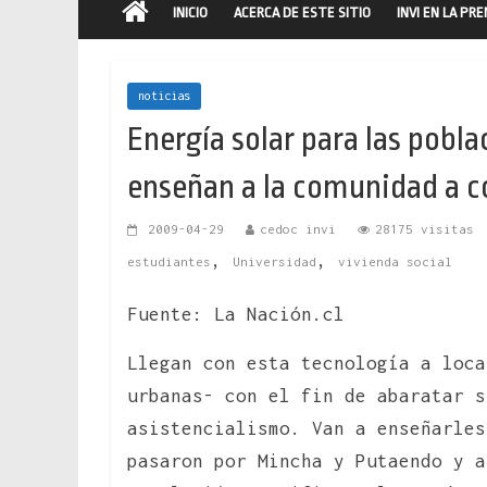
INICIO
ACERCA DE ESTE SITIO
INVI EN LA PR
noticias
Energía solar para las pobla
enseñan a la comunidad a co
2009-04-29
cedoc invi
28175 visitas
,
,
estudiantes
Universidad
vivienda social
Fuente: La Nación.cl
Llegan con esta tecnología a loca
urbanas- con el fin de abaratar s
asistencialismo. Van a enseñarles
pasaron por Mincha y Putaendo y a