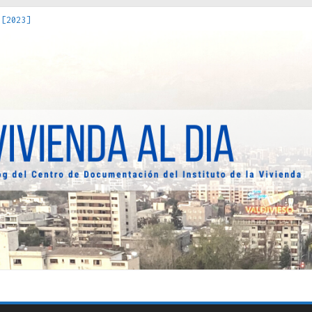
 [2023]
os Estados : políticas, prácticas y representaciones [2022]
 hacia una teoría crítica de las fronteras latinoamericanas [202
decuada [2019]
uro Obrero en Santiago : un patrimonio emblemático [2014]