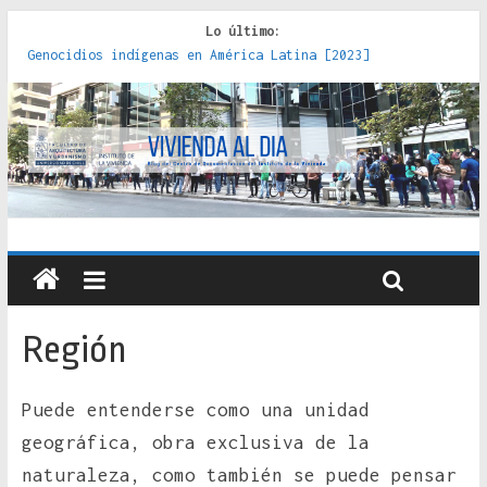
Lo último:
Genocidios indígenas en América Latina [2023]
Estudios sobre la espacialización de los Estados :
políticas, prácticas y representaciones [2022]
Donde el pedernal choca con el acero : hacia una teoría
crítica de las fronteras latinoamericanas [2020]
Criterios técnicos para una vivienda adecuada [2019]
Red de consultorios de la Caja del Seguro Obrero en
Santiago : un patrimonio emblemático [2014]
Región
Puede entenderse como una unidad
geográfica, obra exclusiva de la
naturaleza, como también se puede pensar