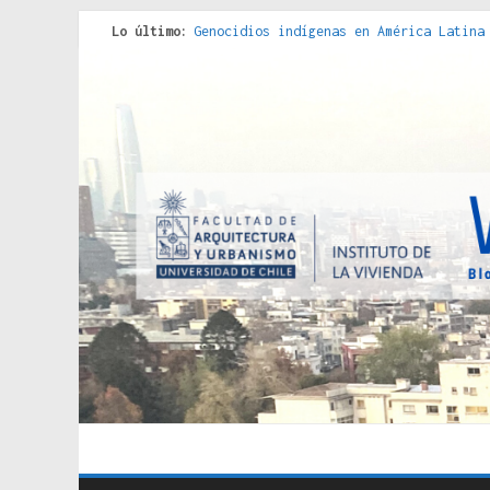
Lo último:
Genocidios indígenas en América Latina
Estudios sobre la espacialización de l
Donde el pedernal choca con el acero :
Criterios técnicos para una vivienda a
Red de consultorios de la Caja del Seg