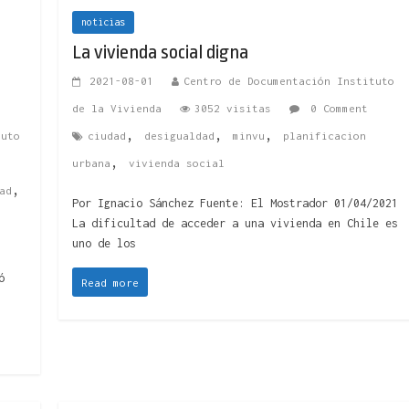
noticias
:
La vivienda social digna
2021-08-01
Centro de Documentación Instituto
de la Vivienda
3052 visitas
0 Comment
,
,
,
tuto
ciudad
desigualdad
minvu
planificacion
,
urbana
vivienda social
,
ad
Por Ignacio Sánchez Fuente: El Mostrador 01/04/2021
La dificultad de acceder a una vivienda en Chile es
uno de los
ó
Read more