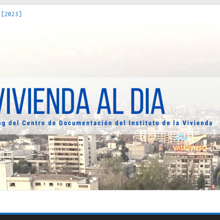
 [2023]
os Estados : políticas, prácticas y representaciones [2022]
 hacia una teoría crítica de las fronteras latinoamericanas [202
decuada [2019]
uro Obrero en Santiago : un patrimonio emblemático [2014]