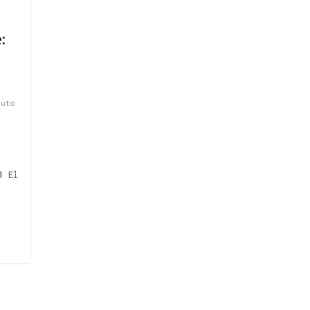
:
tuto
1 El