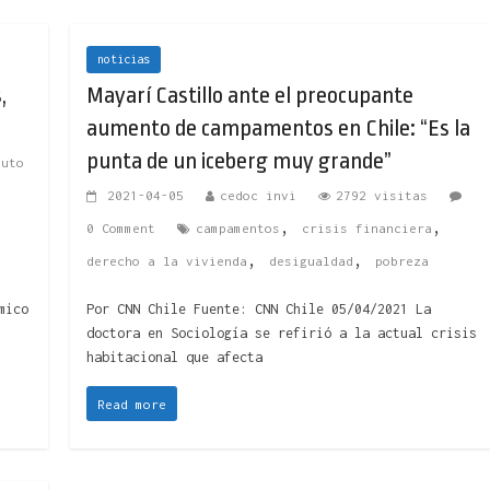
noticias
,
Mayarí Castillo ante el preocupante
aumento de campamentos en Chile: “Es la
punta de un iceberg muy grande”
tuto
2021-04-05
cedoc invi
2792 visitas
,
,
0 Comment
campamentos
crisis financiera
,
,
derecho a la vivienda
desigualdad
pobreza
mico
Por CNN Chile Fuente: CNN Chile 05/04/2021 La
doctora en Sociología se refirió a la actual crisis
habitacional que afecta
Read more