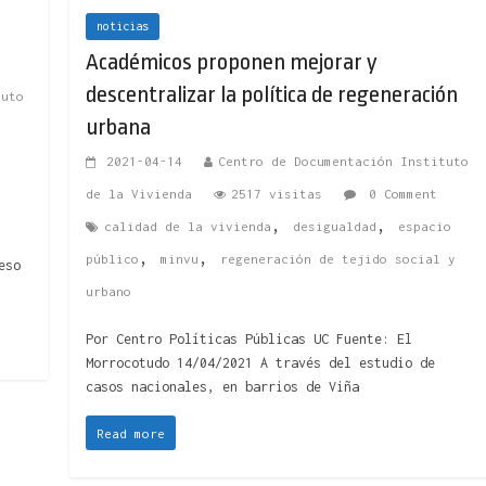
noticias
Académicos proponen mejorar y
descentralizar la política de regeneración
tuto
urbana
2021-04-14
Centro de Documentación Instituto
de la Vivienda
2517 visitas
0 Comment
,
,
calidad de la vivienda
desigualdad
espacio
,
,
público
minvu
regeneración de tejido social y
eso
urbano
Por Centro Políticas Públicas UC Fuente: El
Morrocotudo 14/04/2021 A través del estudio de
casos nacionales, en barrios de Viña
Read more