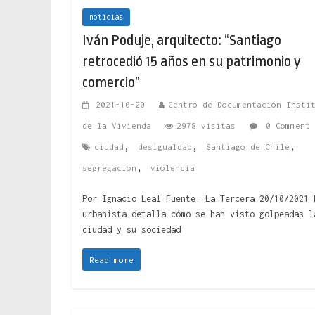
noticias
Iván Poduje, arquitecto: “Santiago
retrocedió 15 años en su patrimonio y
comercio”
2021-10-20
Centro de Documentación Insti
de la Vivienda
2978 visitas
0 Comment
,
,
,
ciudad
desigualdad
Santiago de Chile
,
segregacion
violencia
Por Ignacio Leal Fuente: La Tercera 20/10/2021 
urbanista detalla cómo se han visto golpeadas l
ciudad y su sociedad
Read more