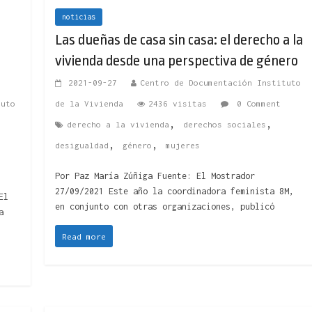
noticias
Las dueñas de casa sin casa: el derecho a la
vivienda desde una perspectiva de género
2021-09-27
Centro de Documentación Instituto
tuto
de la Vivienda
2436 visitas
0 Comment
,
,
derecho a la vivienda
derechos sociales
,
,
desigualdad
género
mujeres
Por Paz María Zúñiga Fuente: El Mostrador
27/09/2021 Este año la coordinadora feminista 8M,
El
en conjunto con otras organizaciones, publicó
a
Read more