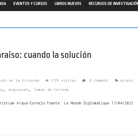
ENSA
EVENTOS Y CURSOS
LIBROS NUEVOS
RECURSOS DE INVESTIGACIÓ
aiso: cuando la solución
tuto de la Vivienda
1729 visitas
0 Comment
acceso
,
,
pa
migración
tomas de terreno
ristian Araya-Cornejo Fuente: Le Monde Diplomatique 17/04/2023