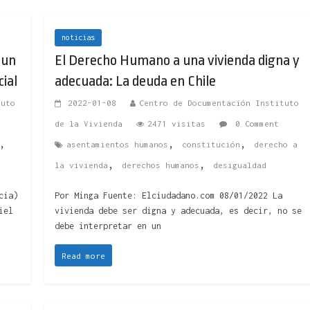
noticias
 un
El Derecho Humano a una vivienda digna y
cial
adecuada: La deuda en Chile
tuto
2022-01-08
Centro de Documentación Instituto
de la Vivienda
2471 visitas
0 Comment
,
,
,
asentamientos humanos
constitución
derecho a
,
,
la vivienda
derechos humanos
desigualdad
cia)
Por Minga Fuente: Elciudadano.com 08/01/2022 La
iel
vivienda debe ser digna y adecuada, es decir, no se
debe interpretar en un
Read more