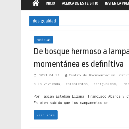
INICIO
ACERCA DE ESTE SITIO
INVI EN LA PR
desigualdad
noticias
De bosque hermoso a lampar
momentánea es definitiva
2023-04-17
Centro de Documentación Insti
,
,
,
a la vivienda
campamentos
desigualdad
Lam
Por Fabián Esteban Lizana, Francisco Abarca y C
Es bien sabido que los campamentos se
Read more