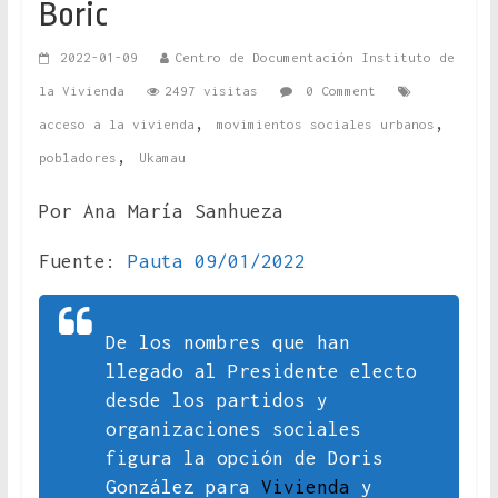
Boric
2022-01-09
Centro de Documentación Instituto de
la Vivienda
2497 visitas
0 Comment
,
,
acceso a la vivienda
movimientos sociales urbanos
,
pobladores
Ukamau
Por Ana María Sanhueza
Fuente:
Pauta 09/01/2022
De los nombres que han
llegado al Presidente electo
desde los partidos y
organizaciones sociales
figura la opción de Doris
González para
Vivienda
y