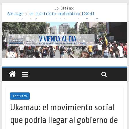
Lo último:
Red de consultorios de la Caja del Seguro Obrero en
Santiago : un patrimonio emblemático [2014]
Genocidios indígenas en América Latina [2023]
Estudios sobre la espacialización de los Estados :
políticas, prácticas y representaciones [2022]
Donde el pedernal choca con el acero : hacia una teoría
crítica de las fronteras latinoamericanas [2020]
Criterios técnicos para una vivienda adecuada [2019]
noticias
Ukamau: el movimiento social
que podría llegar al gobierno de