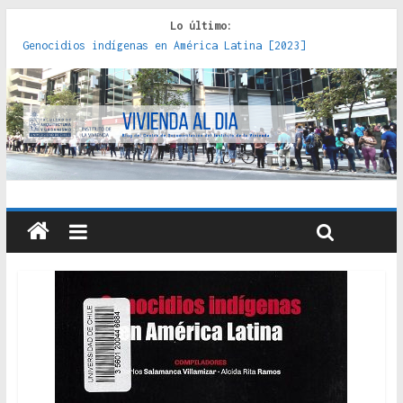
Lo último:
Genocidios indígenas en América Latina [2023]
Estudios sobre la espacialización de los Estados :
políticas, prácticas y representaciones [2022]
Donde el pedernal choca con el acero : hacia una teoría
crítica de las fronteras latinoamericanas [2020]
Criterios técnicos para una vivienda adecuada [2019]
Red de consultorios de la Caja del Seguro Obrero en
Santiago : un patrimonio emblemático [2014]