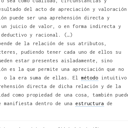
 o sea como cualidad, circunstancias y
esultado del acto de apreciación y valoración
ión puede ser una aprehensión directa y
 un juicio de valor, o en forma indirecta y
 deductivo y racional. (…)
pende de la relación de sus atributos,
cteres, pudiendo tener cada uno de ellos su
ueden estar presentes aisladamente, sino
ión es la que permite una apreciación que no
, o la era suma de ellas. El
método
intuitivo
rehensión directa de dicha relación y de la
idad como propiedad de una cosa, también pued
e manifiesta dentro de una
estructura
de