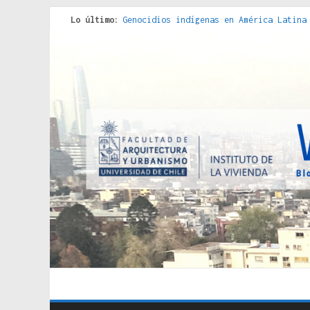
Lo último:
Genocidios indígenas en América Latina
Estudios sobre la espacialización de l
Donde el pedernal choca con el acero :
Criterios técnicos para una vivienda a
Red de consultorios de la Caja del Seg