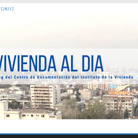
 [2023]
os Estados : políticas, prácticas y representaciones [2022]
 hacia una teoría crítica de las fronteras latinoamericanas [202
decuada [2019]
uro Obrero en Santiago : un patrimonio emblemático [2014]