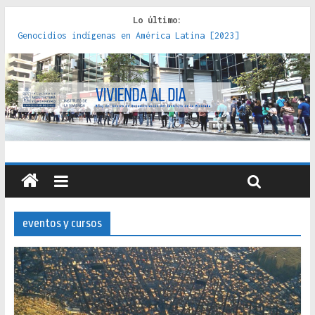
Lo último:
Genocidios indígenas en América Latina [2023]
Estudios sobre la espacialización de los Estados :
políticas, prácticas y representaciones [2022]
Donde el pedernal choca con el acero : hacia una teoría
crítica de las fronteras latinoamericanas [2020]
Criterios técnicos para una vivienda adecuada [2019]
Red de consultorios de la Caja del Seguro Obrero en
Santiago : un patrimonio emblemático [2014]
eventos y cursos