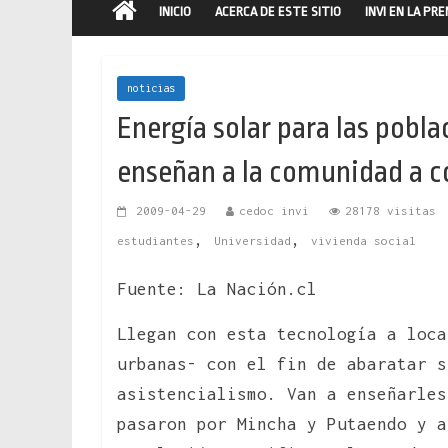
INICIO
ACERCA DE ESTE SITIO
INVI EN LA PR
noticias
Energía solar para las pobla
enseñan a la comunidad a co
2009-04-29
cedoc invi
28178 visitas
,
,
estudiantes
Universidad
vivienda social
Fuente: La Nación.cl
Llegan con esta tecnología a loca
urbanas- con el fin de abaratar s
asistencialismo. Van a enseñarles
pasaron por Mincha y Putaendo y a