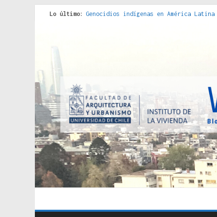
Lo último:
Genocidios indígenas en América Latina
Estudios sobre la espacialización de l
Donde el pedernal choca con el acero :
Criterios técnicos para una vivienda a
Red de consultorios de la Caja del Seg