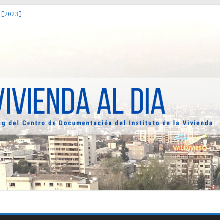
 [2023]
os Estados : políticas, prácticas y representaciones [2022]
 hacia una teoría crítica de las fronteras latinoamericanas [202
decuada [2019]
uro Obrero en Santiago : un patrimonio emblemático [2014]