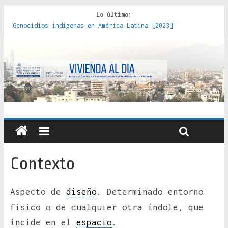
Lo último:
Genocidios indígenas en América Latina [2023]
Estudios sobre la espacialización de los Estados :
políticas, prácticas y representaciones [2022]
Donde el pedernal choca con el acero : hacia una teoría
crítica de las fronteras latinoamericanas [2020]
Criterios técnicos para una vivienda adecuada [2019]
Red de consultorios de la Caja del Seguro Obrero en
Santiago : un patrimonio emblemático [2014]
Contexto
Aspecto de
diseño
. Determinado entorno
físico o de cualquier otra índole, que
incide en el
espacio
.