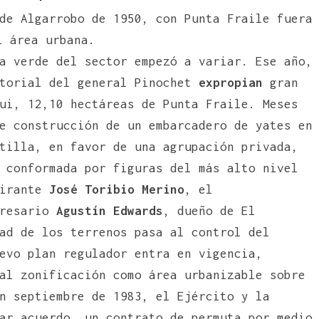
de Algarrobo de 1950, con Punta Fraile fuera
l área urbana.
a verde del sector empezó a variar. Ese año,
atorial del general Pinochet
expropian
gran
ui, 12,10 hectáreas de Punta Fraile. Meses
e construcción de un embarcadero de yates en
tilla, en favor de una agrupación privada,
 conformada por figuras del más alto nivel
mirante
José Toribio Merino
, el
presario
Agustín Edwards
, dueño de El
ad de los terrenos pasa al control del
evo plan regulador entra en vigencia,
al zonificación como área urbanizable sobre
n septiembre de 1983, el Ejército y la
ar acuerdo, un contrato de permuta por medio