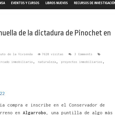
ENSA
EVENTOS Y CURSOS
LIBROS NUEVOS
RECURSOS DE INVESTIGACIÓ
 huella de la dictadura de Pinochet en
tuto de la Vivienda
7628 visitas
3 Comments
,
,
,
ercado inmobiliario
naturaleza
proyectos inmobiliarios
22
ia compra e inscribe en el Conservador de
erreno en
Algarrobo
, una puntilla de algo más