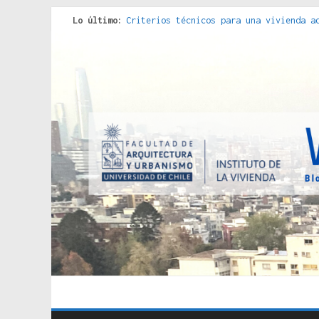
Donde el pedernal choca con el acero :
Lo último:
Criterios técnicos para una vivienda a
Red de consultorios de la Caja del Seg
Genocidios indígenas en América Latina
Estudios sobre la espacialización de l