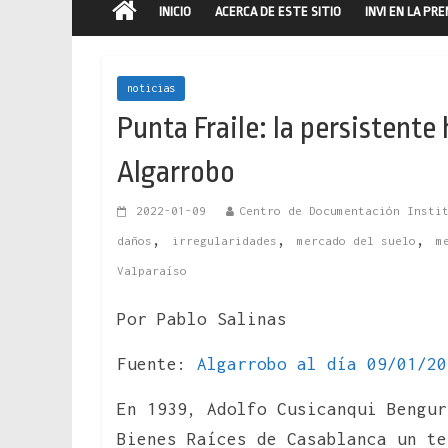
INICIO
ACERCA DE ESTE SITIO
INVI EN LA PR
noticias
Punta Fraile: la persistente
Algarrobo
2022-01-09
Centro de Documentación Insti
,
,
,
daños
irregularidades
mercado del suelo
m
Valparaíso
Por Pablo Salinas
Fuente:
Algarrobo al día 09/01/20
En 1939, Adolfo Cusicanqui Bengur
Bienes Raíces de Casablanca un t