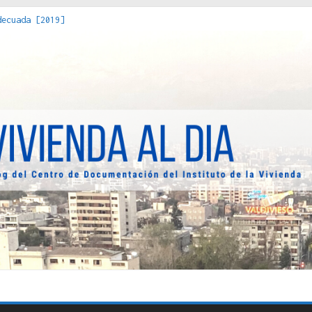
 hacia una teoría crítica de las fronteras latinoamericanas [202
decuada [2019]
uro Obrero en Santiago : un patrimonio emblemático [2014]
 [2023]
os Estados : políticas, prácticas y representaciones [2022]