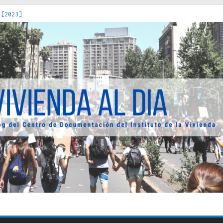
 [2023]
os Estados : políticas, prácticas y representaciones [2022]
 hacia una teoría crítica de las fronteras latinoamericanas [202
decuada [2019]
uro Obrero en Santiago : un patrimonio emblemático [2014]