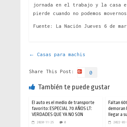
jornada en el trabajo y la casa e
pierde cuando no podemos movernos
Fuente: La Nación Jueves 6 de mar
←
Casas para machis
Share This Post:
0
También te puede gustar
El auto es el medio de transporte
Faltan 60
favorito: ESPECIAL 70 AÑOS LT:
demoran h
VERDADES QUE YA NO SON
llegar a s
2020-11-25
0
2022-03-