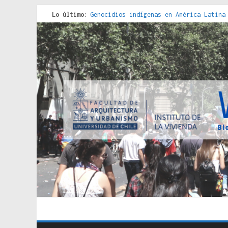
Lo último:
Genocidios indígenas en América Latina
Estudios sobre la espacialización de l
Donde el pedernal choca con el acero :
Criterios técnicos para una vivienda a
Red de consultorios de la Caja del Seg