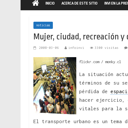
INICIO
ACERCA DE ESTE SITIO
INVI EN LA PR
noticias
Mujer, ciudad, recreación y
2008-03-06
infoinvi
3300 visitas
flickr.com / monky.cl
La situación actu
términos de su se
pérdida de
espaci
hacer ejercicio, 
vitales para la s
El transporte urbano es un tema 