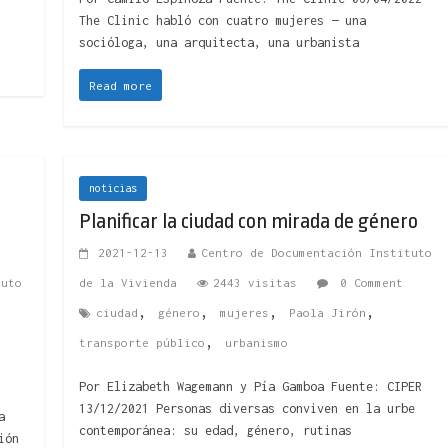
The Clinic habló con cuatro mujeres — una
socióloga, una arquitecta, una urbanista
Read more
noticias
Planificar la ciudad con mirada de género
2021-12-13
Centro de Documentación Instituto
tuto
de la Vivienda
2443 visitas
0 Comment
,
,
,
,
ciudad
género
mujeres
Paola Jirón
,
transporte público
urbanismo
Por Elizabeth Wagemann y Pía Gamboa Fuente: CIPER
13/12/2021 Personas diversas conviven en la urbe
a
contemporánea: su edad, género, rutinas
ión