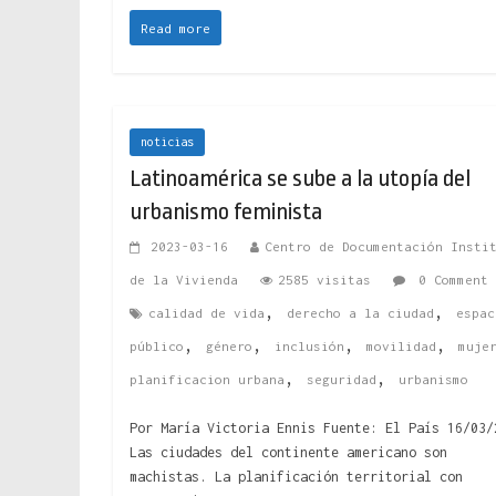
Read more
noticias
Latinoamérica se sube a la utopía del
urbanismo feminista
2023-03-16
Centro de Documentación Insti
de la Vivienda
2585 visitas
0 Comment
,
,
calidad de vida
derecho a la ciudad
espac
,
,
,
,
público
género
inclusión
movilidad
muje
,
,
planificacion urbana
seguridad
urbanismo
Por María Victoria Ennis Fuente: El País 16/03/
Las ciudades del continente americano son
machistas. La planificación territorial con