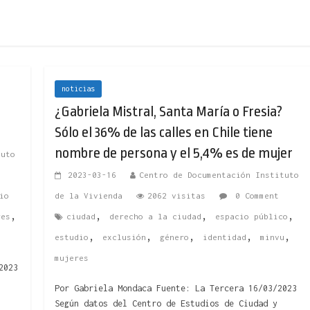
noticias
¿Gabriela Mistral, Santa María o Fresia?
Sólo el 36% de las calles en Chile tiene
nombre de persona y el 5,4% es de mujer
tuto
2023-03-16
Centro de Documentación Instituto
io
de la Vivienda
2062 visitas
0 Comment
,
,
,
,
res
ciudad
derecho a la ciudad
espacio público
,
,
,
,
,
estudio
exclusión
género
identidad
minvu
mujeres
2023
Por Gabriela Mondaca Fuente: La Tercera 16/03/2023
Según datos del Centro de Estudios de Ciudad y