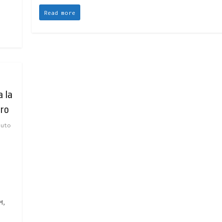
Read more
a la
ero
tuto
M,