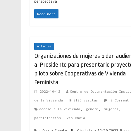
perspectiva
Read more
noticias
Organizaciones de mujeres piden audien
al Presidente para presentarle proyect
piloto sobre Cooperativas de Vivienda
Feminista
2022-10-12
Centro de Documentación Insti
de la Vivienda
2106 visitas
0 Comment
,
,
,
acceso a la vivienda
género
mujeres
,
participación
violencia
Por Opazo Fuente: El Ciudadano 12/10/2022 Propu