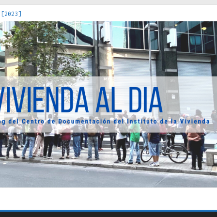
 [2023]
os Estados : políticas, prácticas y representaciones [2022]
 hacia una teoría crítica de las fronteras latinoamericanas [202
decuada [2019]
uro Obrero en Santiago : un patrimonio emblemático [2014]