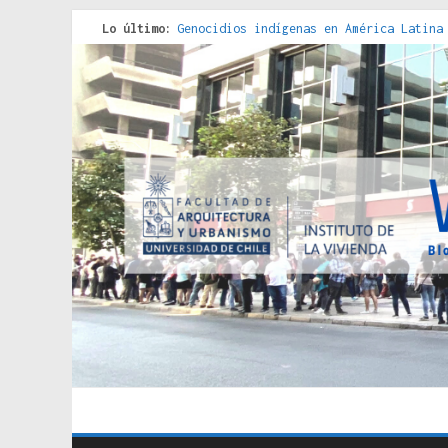
Lo último:
Genocidios indígenas en América Latina
Estudios sobre la espacialización de l
Donde el pedernal choca con el acero :
Criterios técnicos para una vivienda a
Red de consultorios de la Caja del Seg