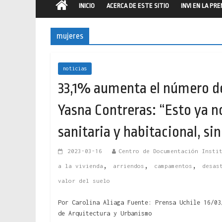
INICIO
ACERCA DE ESTE SITIO
INVI EN LA PR
mujeres
noticias
33,1% aumenta el número d
Yasna Contreras: “Esto ya n
sanitaria y habitacional, s
2023-03-16
Centro de Documentación Insti
,
,
,
a la vivienda
arriendos
campamentos
desas
valor del suelo
Por Carolina Aliaga Fuente: Prensa Uchile 16/03
de Arquitectura y Urbanismo