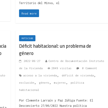
Territorio del Minvu, el
Read more
noticias
cia
Déficit habitacional: un problema de
o
género
2022-06-27
Centro de Documentación Instituto
de la Vivienda
2849 visitas
0 Comment
,
,
tuto
acceso a la vivienda
déficit de vivienda
,
,
,
exclusión
género
mujeres
política
habitacional
Por Clemente Larraín y Paz Zúñiga Fuente: El
Desconcierto 27/06/2022 Nuestra política
esta