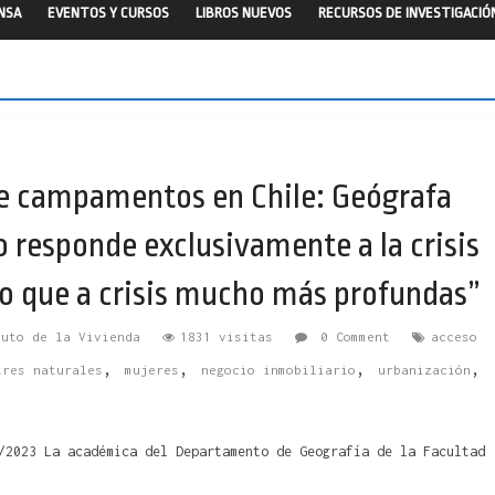
ENSA
EVENTOS Y CURSOS
LIBROS NUEVOS
RECURSOS DE INVESTIGACIÓ
e campamentos en Chile: Geógrafa
o responde exclusivamente a la crisis
ino que a crisis mucho más profundas”
tuto de la Vivienda
1831 visitas
0 Comment
acceso
,
,
,
,
tres naturales
mujeres
negocio inmobiliario
urbanización
/2023 La académica del Departamento de Geografía de la Facultad