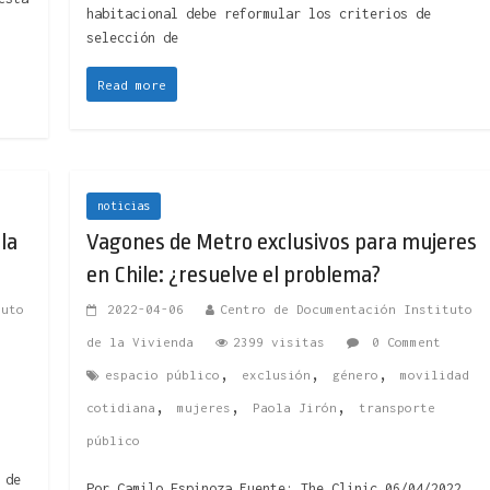
habitacional debe reformular los criterios de
selección de
Read more
noticias
 la
Vagones de Metro exclusivos para mujeres
en Chile: ¿resuelve el problema?
tuto
2022-04-06
Centro de Documentación Instituto
de la Vivienda
2399 visitas
0 Comment
,
,
,
espacio público
exclusión
género
movilidad
,
,
,
cotidiana
mujeres
Paola Jirón
transporte
público
 de
Por Camilo Espinoza Fuente: The Clinic 06/04/2022