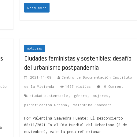
Read more
noticias
as
Ciudades feministas y sostenibles: desafío
del urbanismo postpandemia
2021-11-08
Centro de Documentación Instituto
tuto
de la Vivienda
1697 visitas
0 Comment
,
,
,
ciudad sustentable
género
mujeres
,
planificacion urbana
Valentina Saavedra
Por Valentina Saavedra Fuente: El Desconcierto
08/11/2021 En el Día Mundial del Urbanismo (8 de
a
noviembre), vale la pena reflexionar