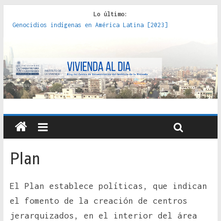
Lo último:
Genocidios indígenas en América Latina [2023]
Estudios sobre la espacialización de los Estados :
políticas, prácticas y representaciones [2022]
Donde el pedernal choca con el acero : hacia una teoría
crítica de las fronteras latinoamericanas [2020]
Criterios técnicos para una vivienda adecuada [2019]
Red de consultorios de la Caja del Seguro Obrero en
Santiago : un patrimonio emblemático [2014]
Plan
El Plan establece políticas, que indican
el fomento de la creación de centros
jerarquizados, en el interior del área