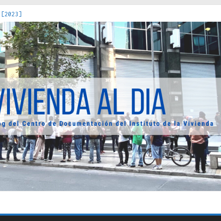
 [2023]
os Estados : políticas, prácticas y representaciones [2022]
 hacia una teoría crítica de las fronteras latinoamericanas [202
decuada [2019]
uro Obrero en Santiago : un patrimonio emblemático [2014]