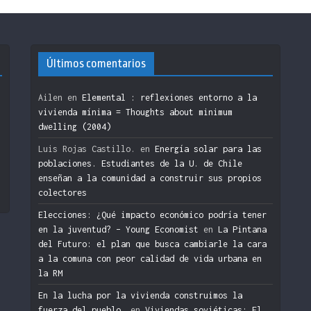
Últimos comentarios
Ailen
en
Elemental : reflexiones entorno a la
vivienda mínima = Thoughts about minimum
dwelling (2004)
n
Luis Rojas Castillo.
en
Energía solar para las
poblaciones. Estudiantes de la U. de Chile
enseñan a la comunidad a construir sus propios
colectores
Elecciones: ¿Qué impacto económico podría tener
en la juventud? – Young Economist
en
La Pintana
del Futuro: el plan que busca cambiarle la cara
a la comuna con peor calidad de vida urbana en
la RM
En la lucha por la vivienda construimos la
fuerza del pueblo.
en
Viviendas soviéticas: El