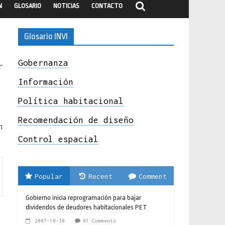
N
GLOSARIO
NOTICIAS
CONTACTO
Glosario INVI
Gobernanza
r
Información
Política habitacional
Recomendación de diseño
n
Control espacial
Popular
Recent
Comment
Gobierno inicia reprogramación para bajar
dividendos de deudores habitacionales PET
2007-10-30
91 Comments