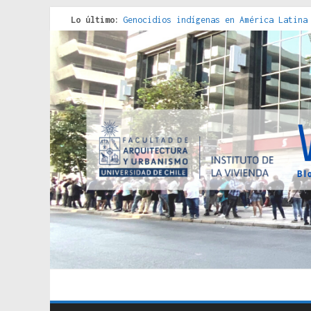
Lo último:
Genocidios indígenas en América Latina
Estudios sobre la espacialización de l
Donde el pedernal choca con el acero :
Criterios técnicos para una vivienda a
Red de consultorios de la Caja del Seg