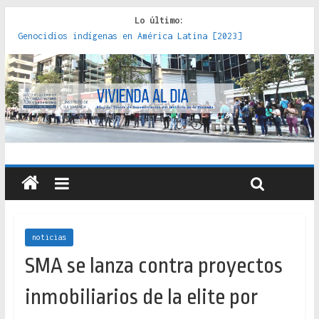
Lo último:
Genocidios indígenas en América Latina [2023]
Estudios sobre la espacialización de los Estados :
políticas, prácticas y representaciones [2022]
Donde el pedernal choca con el acero : hacia una teoría
crítica de las fronteras latinoamericanas [2020]
Criterios técnicos para una vivienda adecuada [2019]
Red de consultorios de la Caja del Seguro Obrero en
Santiago : un patrimonio emblemático [2014]
noticias
SMA se lanza contra proyectos
inmobiliarios de la elite por