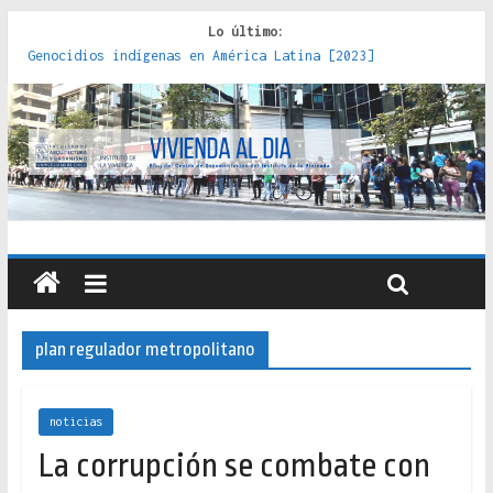
Lo último:
Genocidios indígenas en América Latina [2023]
Estudios sobre la espacialización de los Estados :
políticas, prácticas y representaciones [2022]
Donde el pedernal choca con el acero : hacia una teoría
crítica de las fronteras latinoamericanas [2020]
Criterios técnicos para una vivienda adecuada [2019]
Red de consultorios de la Caja del Seguro Obrero en
Santiago : un patrimonio emblemático [2014]
plan regulador metropolitano
noticias
La corrupción se combate con