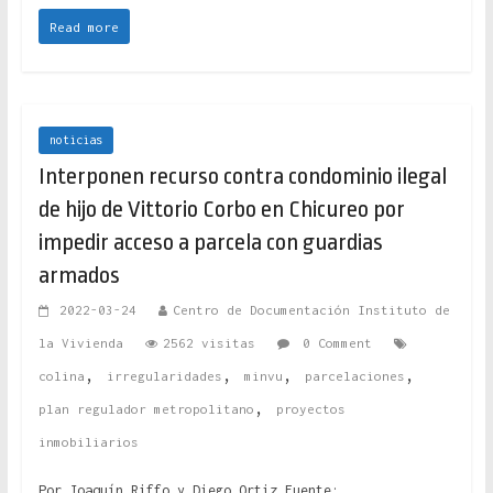
Read more
noticias
Interponen recurso contra condominio ilegal
de hijo de Vittorio Corbo en Chicureo por
impedir acceso a parcela con guardias
armados
2022-03-24
Centro de Documentación Instituto de
la Vivienda
2562 visitas
0 Comment
,
,
,
,
colina
irregularidades
minvu
parcelaciones
,
plan regulador metropolitano
proyectos
inmobiliarios
Por Joaquín Riffo y Diego Ortiz Fuente: