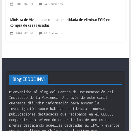
2009-04-29
24 Comments
Ministra de Vivienda se muestra partidaria de eliminar EGIS en
compra de casas usadas
2009-07-14
22 Comments
Blog CEDOC INVI
Bienvenidos al blog del Centro de Documentación del
Instituto de la Vivienda. A través de este canal
queremos difundir información para apoyar la
investigación sobre hábitat residencial: nuevas
publicaciones destacadas que recibamos en el CEDOC,
compartir una selección de artículos de medios de
prensa destacando aquellas dedicadas al INVI y eventos
que se realicen en Chile y en el extranjero.