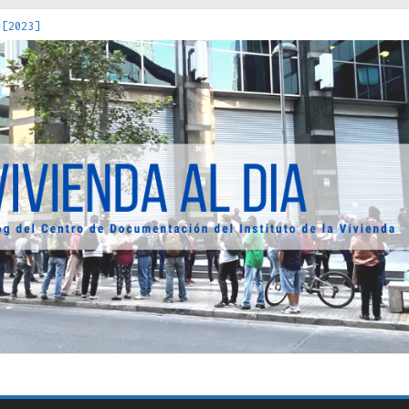
 [2023]
os Estados : políticas, prácticas y representaciones [2022]
 hacia una teoría crítica de las fronteras latinoamericanas [202
decuada [2019]
uro Obrero en Santiago : un patrimonio emblemático [2014]