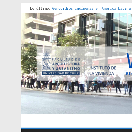
Lo último:
Genocidios indígenas en América Latina
Estudios sobre la espacialización de l
Donde el pedernal choca con el acero :
Criterios técnicos para una vivienda a
Red de consultorios de la Caja del Seg