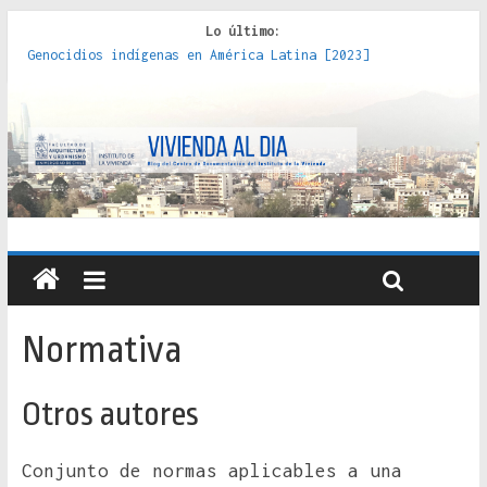
Lo último:
Genocidios indígenas en América Latina [2023]
Estudios sobre la espacialización de los Estados :
políticas, prácticas y representaciones [2022]
Donde el pedernal choca con el acero : hacia una teoría
crítica de las fronteras latinoamericanas [2020]
Criterios técnicos para una vivienda adecuada [2019]
Red de consultorios de la Caja del Seguro Obrero en
Santiago : un patrimonio emblemático [2014]
Normativa
Otros autores
Conjunto de normas aplicables a una