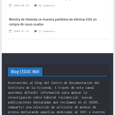
2009-04-29
24 Comments
Ministra de Vivienda se muestra partidaria de eliminar EGIS en
compra de casas usadas
2009-07-14
22 Comments
Blog CEDOC INVI
Bienvenidos al blog del Centro de Documentación del
Instituto de la Vivienda. A través de este canal
queremos difundir información para apoyar la
investigación sobre hábitat residencial: nuevas
publicaciones destacadas que recibamos en el CEDOC,
compartir una selección de artículos de medios de
prensa destacando aquellas dedicadas al INVI y eventos