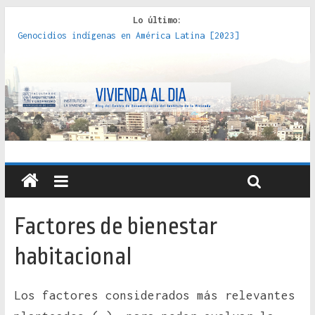
Lo último:
Genocidios indígenas en América Latina [2023]
Estudios sobre la espacialización de los Estados :
políticas, prácticas y representaciones [2022]
Donde el pedernal choca con el acero : hacia una teoría
crítica de las fronteras latinoamericanas [2020]
Criterios técnicos para una vivienda adecuada [2019]
Red de consultorios de la Caja del Seguro Obrero en
Santiago : un patrimonio emblemático [2014]
Factores de bienestar
habitacional
Los factores considerados más relevantes