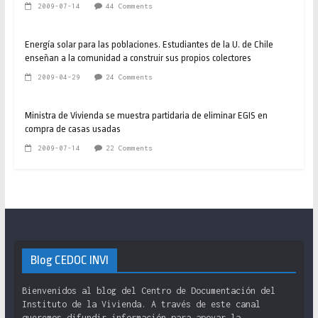
2009-07-14
44 Comments
Energía solar para las poblaciones. Estudiantes de la U. de Chile
enseñan a la comunidad a construir sus propios colectores
2009-04-29
24 Comments
Ministra de Vivienda se muestra partidaria de eliminar EGIS en
compra de casas usadas
2009-07-14
22 Comments
Blog CEDOC INVI
Bienvenidos al blog del Centro de Documentación del
Instituto de la Vivienda. A través de este canal
queremos difundir información para apoyar la