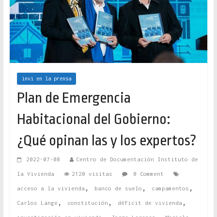
invi en la prensa
Plan de Emergencia
Habitacional del Gobierno:
¿Qué opinan las y los expertos?
2022-07-08
Centro de Documentación Instituto de
la Vivienda
2120 visitas
0 Comment
,
,
,
acceso a la vivienda
banco de suelo
campamentos
,
,
,
Carlos Lange
constitución
déficit de vivienda
,
,