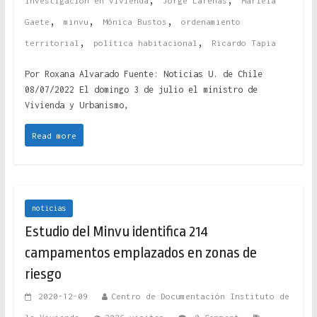
investigación en vivienda
Jorge Larenas
Mariela
,
,
,
Gaete
minvu
Mónica Bustos
ordenamiento
,
,
territorial
política habitacional
Ricardo Tapia
Por Roxana Alvarado Fuente: Noticias U. de Chile
08/07/2022 El domingo 3 de julio el ministro de
Vivienda y Urbanismo,
Read more
noticias
Estudio del Minvu identifica 214
campamentos emplazados en zonas de
riesgo
2020-12-09
Centro de Documentación Instituto de