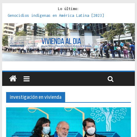
Lo último:
Genocidios indígenas en América Latina [2023]
Estudios sobre la espacialización de los Estados :
políticas, prácticas y representaciones [2022]
Donde el pedernal choca con el acero : hacia una teoría
crítica de las fronteras latinoamericanas [2020]
Criterios técnicos para una vivienda adecuada [2019]
Red de consultorios de la Caja del Seguro Obrero en
Santiago : un patrimonio emblemático [2014]
investigación en vivienda