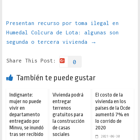
Presentan recurso por toma ilegal en
Humedal Colcura de Lota: algunas son
segunda o tercera vivienda
→
Share This Post:
0
También te puede gustar
Indignante:
Vivienda podrá
El costo de la
mujer no puede
entregar
vivienda en los
vivir en
terrenos
países de la Ocde
departamento
gratuitos para
aumentó 7% en
entregado por
la construcción
lo corrido de
Minvu, se inundó
de casas
2020
tras ser recibido
sociales
2021-06-30