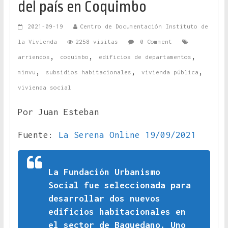
del país en Coquimbo
2021-09-19
Centro de Documentación Instituto de
la Vivienda
2258 visitas
0 Comment
,
,
,
arriendos
coquimbo
edificios de departamentos
,
,
,
minvu
subsidios habitacionales
vivienda pública
vivienda social
Por Juan Esteban
Fuente:
La Serena Online 19/09/2021
La Fundación Urbanismo
Social fue seleccionada para
desarrollar dos nuevos
edificios habitacionales en
el sector de Baquedano. Uno