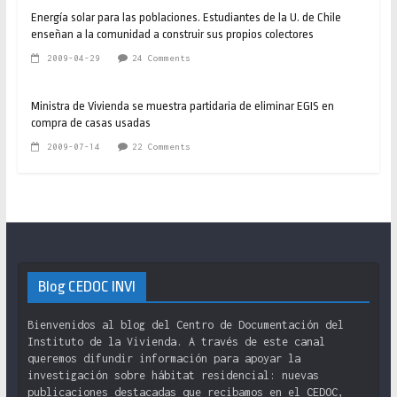
Energía solar para las poblaciones. Estudiantes de la U. de Chile
enseñan a la comunidad a construir sus propios colectores
2009-04-29
24 Comments
Ministra de Vivienda se muestra partidaria de eliminar EGIS en
compra de casas usadas
2009-07-14
22 Comments
Blog CEDOC INVI
Bienvenidos al blog del Centro de Documentación del
Instituto de la Vivienda. A través de este canal
queremos difundir información para apoyar la
investigación sobre hábitat residencial: nuevas
publicaciones destacadas que recibamos en el CEDOC,