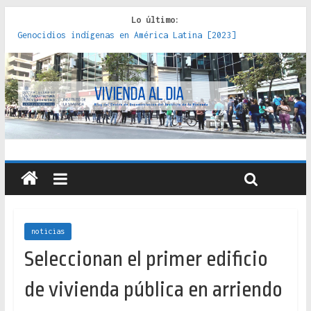
Lo último:
Genocidios indígenas en América Latina [2023]
Estudios sobre la espacialización de los Estados :
políticas, prácticas y representaciones [2022]
Donde el pedernal choca con el acero : hacia una teoría
crítica de las fronteras latinoamericanas [2020]
Criterios técnicos para una vivienda adecuada [2019]
Red de consultorios de la Caja del Seguro Obrero en
Santiago : un patrimonio emblemático [2014]
noticias
Seleccionan el primer edificio
de vivienda pública en arriendo