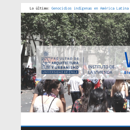
Lo último:
Genocidios indígenas en América Latina
Estudios sobre la espacialización de l
Donde el pedernal choca con el acero :
Criterios técnicos para una vivienda a
Red de consultorios de la Caja del Seg