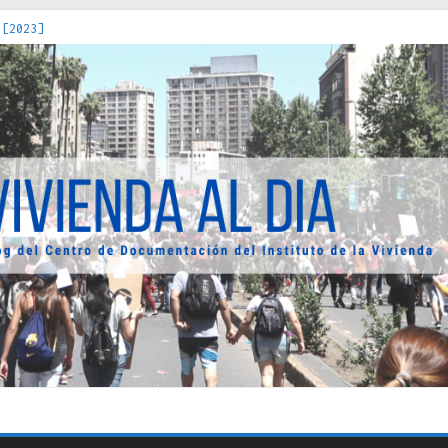
 [2023]
os Estados : políticas, prácticas y representaciones [2022]
 hacia una teoría crítica de las fronteras latinoamericanas [202
decuada [2019]
uro Obrero en Santiago : un patrimonio emblemático [2014]