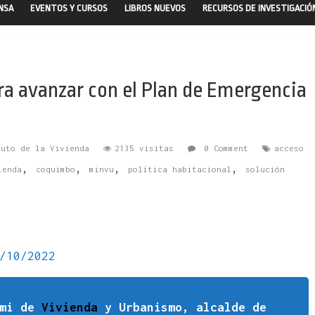
ENSA
EVENTOS Y CURSOS
LIBROS NUEVOS
RECURSOS DE INVESTIGACIÓ
a avanzar con el Plan de Emergencia
tuto de la Vivienda
2135 visitas
0 Comment
acceso
,
,
,
,
ienda
coquimbo
minvu
política habitacional
solución
/10/2022
emi de
Vivienda
y Urbanismo, alcalde de