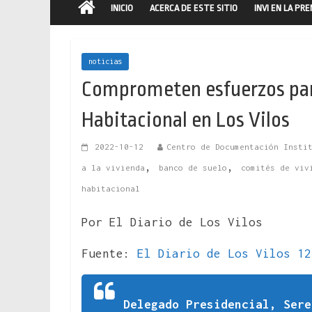
INICIO
ACERCA DE ESTE SITIO
INVI EN LA PR
noticias
Comprometen esfuerzos par
Habitacional en Los Vilos
2022-10-12
Centro de Documentación Insti
,
,
a la vivienda
banco de suelo
comités de viv
habitacional
Por El Diario de Los Vilos
Fuente:
El Diario de Los Vilos 12
Delegado Presidencial, Ser