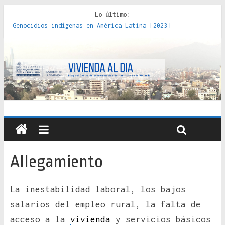
Lo último:
Genocidios indígenas en América Latina [2023]
Estudios sobre la espacialización de los Estados :
políticas, prácticas y representaciones [2022]
Donde el pedernal choca con el acero : hacia una teoría
crítica de las fronteras latinoamericanas [2020]
Criterios técnicos para una vivienda adecuada [2019]
Red de consultorios de la Caja del Seguro Obrero en
Santiago : un patrimonio emblemático [2014]
Allegamiento
La inestabilidad laboral, los bajos
salarios del empleo rural, la falta de
acceso a la
vivienda
y servicios básicos