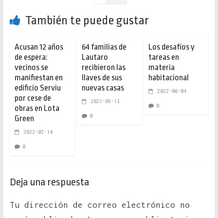
También te puede gustar
Acusan 12 años
64 familias de
Los desafíos y
de espera:
Lautaro
tareas en
vecinos se
recibieron las
materia
manifiestan en
llaves de sus
habitacional
edificio Serviu
nuevas casas
2022-06-04
por cese de
2021-05-13
0
obras en Lota
0
Green
2022-02-14
0
Deja una respuesta
Tu dirección de correo electrónico no