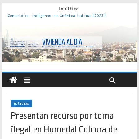
Lo último:
Genocidios indígenas en América Latina [2023]
Estudios sobre la espacialización de los Estados :
políticas, prácticas y representaciones [2022]
Donde el pedernal choca con el acero : hacia una teoría
crítica de las fronteras latinoamericanas [2020]
Criterios técnicos para una vivienda adecuada [2019]
Red de consultorios de la Caja del Seguro Obrero en
Santiago : un patrimonio emblemático [2014]
noticias
Presentan recurso por toma
ilegal en Humedal Colcura de