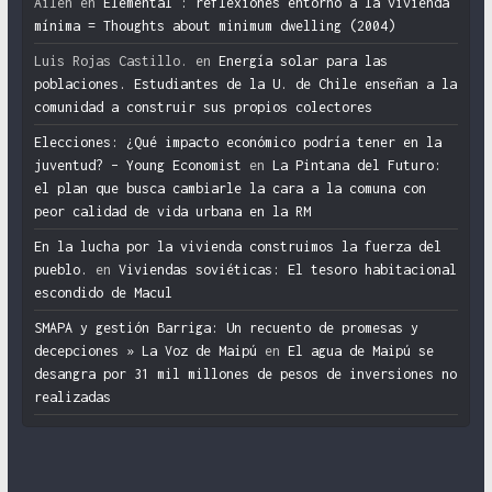
Ailen
en
Elemental : reflexiones entorno a la vivienda
mínima = Thoughts about minimum dwelling (2004)
Luis Rojas Castillo.
en
Energía solar para las
poblaciones. Estudiantes de la U. de Chile enseñan a la
comunidad a construir sus propios colectores
Elecciones: ¿Qué impacto económico podría tener en la
juventud? – Young Economist
en
La Pintana del Futuro:
el plan que busca cambiarle la cara a la comuna con
peor calidad de vida urbana en la RM
En la lucha por la vivienda construimos la fuerza del
pueblo.
en
Viviendas soviéticas: El tesoro habitacional
escondido de Macul
SMAPA y gestión Barriga: Un recuento de promesas y
decepciones » La Voz de Maipú
en
El agua de Maipú se
desangra por 31 mil millones de pesos de inversiones no
realizadas