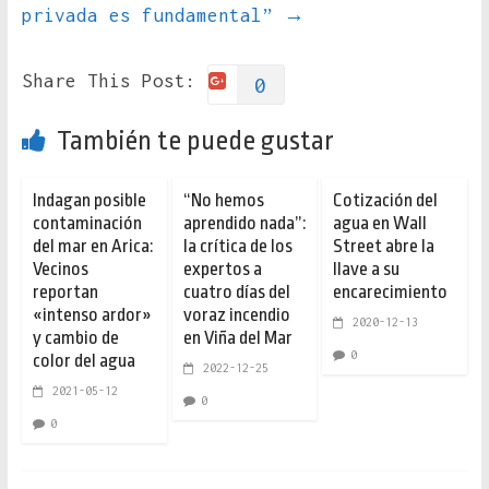
privada es fundamental”
→
Share This Post:
0
También te puede gustar
Indagan posible
“No hemos
Cotización del
contaminación
aprendido nada”:
agua en Wall
del mar en Arica:
la crítica de los
Street abre la
Vecinos
expertos a
llave a su
reportan
cuatro días del
encarecimiento
«intenso ardor»
voraz incendio
2020-12-13
y cambio de
en Viña del Mar
0
color del agua
2022-12-25
2021-05-12
0
0