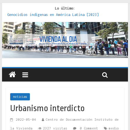
Lo último:
Genocidios indígenas en América Latina [2023]
Estudios sobre la espacialización de los Estados :
políticas, prácticas y representaciones [2022]
Donde el pedernal choca con el acero : hacia una teoría
crítica de las fronteras latinoamericanas [2020]
Criterios técnicos para una vivienda adecuada [2019]
Red de consultorios de la Caja del Seguro Obrero en
Santiago : un patrimonio emblemático [2014]
noticias
Urbanismo interdicto
2022-05-04
Centro de Documentación Instituto de
la Vivienda
2327 visitas
0 Comment
medio