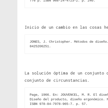
776 p. ISBN 968-24-4723-2. p. 240.
Inicio de un cambio en las cosas h
JONES, J. Christopher. Métodos de diseño.
8425206251.
La solución óptima de un conjunto 
conjunto de circunstancias.
Page, 1966. En: JOUVENCEL, M. R. El diseñ
Diseño del producto, diseño ergonómico. M
ISBN 978-84-7978-965-7. p. 57.