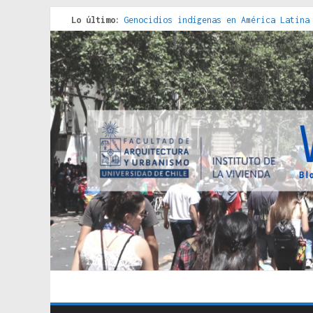
Lo último:
Genocidios indígenas en América Latina
Estudios sobre la espacialización de l
Donde el pedernal choca con el acero :
Criterios técnicos para una vivienda a
Red de consultorios de la Caja del Seg