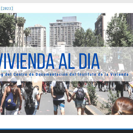
 [2023]
os Estados : políticas, prácticas y representaciones [2022]
 hacia una teoría crítica de las fronteras latinoamericanas [202
decuada [2019]
uro Obrero en Santiago : un patrimonio emblemático [2014]