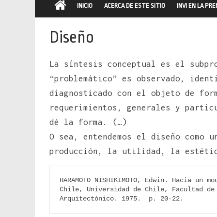
INICIO
ACERCA DE ESTE SITIO
INVI EN LA PR
Diseño
La síntesis conceptual es el subpr
“problemático” es observado, ident
diagnosticado con el objeto de for
requerimientos, generales y partic
dé la forma. (…)
O sea, entendemos el diseño como u
producción, la utilidad, la estéti
HARAMOTO NISHIKIMOTO, Edwin. Hacia un mod
Chile, Universidad de Chile, Facultad de 
Arquitectónico. 1975.  p. 20-22.