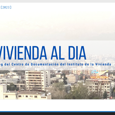
 [2023]
os Estados : políticas, prácticas y representaciones [2022]
 hacia una teoría crítica de las fronteras latinoamericanas [202
decuada [2019]
uro Obrero en Santiago : un patrimonio emblemático [2014]