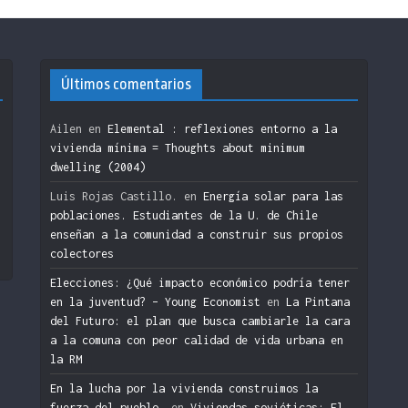
Últimos comentarios
Ailen
en
Elemental : reflexiones entorno a la
vivienda mínima = Thoughts about minimum
dwelling (2004)
n
Luis Rojas Castillo.
en
Energía solar para las
poblaciones. Estudiantes de la U. de Chile
enseñan a la comunidad a construir sus propios
colectores
Elecciones: ¿Qué impacto económico podría tener
en la juventud? – Young Economist
en
La Pintana
del Futuro: el plan que busca cambiarle la cara
a la comuna con peor calidad de vida urbana en
la RM
En la lucha por la vivienda construimos la
fuerza del pueblo.
en
Viviendas soviéticas: El