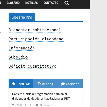
N
GLOSARIO
NOTICIAS
CONTACTO
Glosario INVI
Bienestar habitacional
s
Participación ciudadana
Información
Subsidio
Déficit cuantitativo
Popular
Recent
Comment
l
Gobierno inicia reprogramación para bajar
dividendos de deudores habitacionales PET
2007-10-30
91 Comments