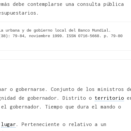
emás debe contemplarse una consulta pública
esupuestarios.
JIRÓN MARTÍNEZ, Paola. La nueva estrategia urbana y de gobierno local del Banco Mundial. 
(38): 79-84, noviembre 1999. ISSN 0716-5668. p. 79-80 
nar o gobernarse. Conjunto de los ministros d
gnidad de gobernador. Distrito o
territorio
e
 el gobernador. Tiempo que dura el mando o
l
lugar
. Perteneciente o relativo a un