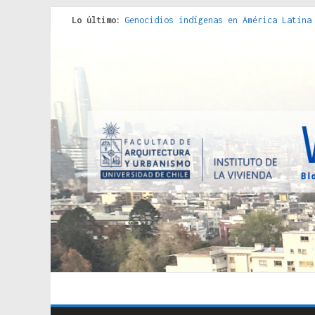
Lo último:
Genocidios indígenas en América Latina
Estudios sobre la espacialización de l
Donde el pedernal choca con el acero :
Criterios técnicos para una vivienda a
Red de consultorios de la Caja del Seg