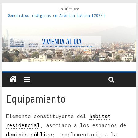
Lo último:
Genocidios indígenas en América Latina [2023]
Estudios sobre la espacialización de los Estados :
políticas, prácticas y representaciones [2022]
Donde el pedernal choca con el acero : hacia una teoría
crítica de las fronteras latinoamericanas [2020]
Criterios técnicos para una vivienda adecuada [2019]
Red de consultorios de la Caja del Seguro Obrero en
Santiago : un patrimonio emblemático [2014]
Equipamiento
Elemento constituyente del
hábitat
residencial
, asociado a los espacios de
dominio público
; complementario a la