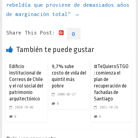
rebeldía que proviene de demasiados años
de marginación total”
→
Share This Post:
0
También te puede gustar
Edificio
9,7% sube
#TeQuieroSTGO
institucional de
costo de vida del
: comienza el
Correos de Chile
quintil más
plan de
y el rol social del
pobre
recuperación de
patrimonio
fachadas de
2008-05-27
arquitectónico
Santiago
0
2020-10-06
2022-10-26
0
0