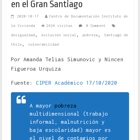
en el Gran Santiago
2020-10-17
Centro de Documentación Instituto de
la Vivienda
2424 visitas
0 Comment
,
,
,
desigualdad
exclusión social
pobreza
Santiago de
,
Chile
vulnerabilidad
Por Amanda Telias Simunovic y Nincen
Figueroa Urquiza
Fuente:
CIPER Académico 17/10/2020
A mayor
pobreza
multidimensional (trabajo
informal, malnutrición y
baja escolaridad) mayor es
el nivel de contagios por