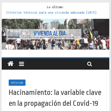
Lo último:
Criterios técnicos para una vivienda adecuada [2019]
Red de consultorios de la Caja del Seguro Obrero en
Santiago : un patrimonio emblemático [2014]
Genocidios indígenas en América Latina [2023]
Estudios sobre la espacialización de los Estados :
políticas, prácticas y representaciones [2022]
Donde el pedernal choca con el acero : hacia una teoría
crítica de las fronteras latinoamericanas [2020]
noticias
Hacinamiento: la variable clave
en la propagación del Covid-19