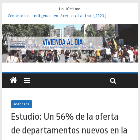
Lo último:
Genocidios indígenas en América Latina [2023]
Estudios sobre la espacialización de los Estados :
políticas, prácticas y representaciones [2022]
Donde el pedernal choca con el acero : hacia una teoría
crítica de las fronteras latinoamericanas [2020]
Criterios técnicos para una vivienda adecuada [2019]
Red de consultorios de la Caja del Seguro Obrero en
Santiago : un patrimonio emblemático [2014]
noticias
Estudio: Un 56% de la oferta
de departamentos nuevos en la