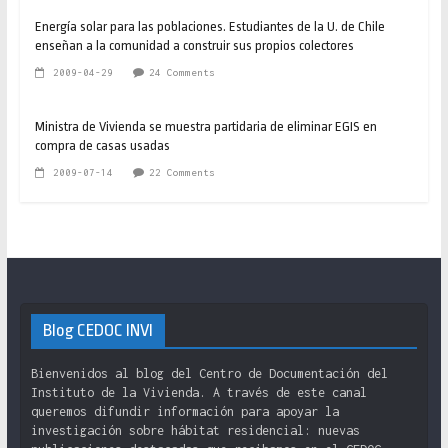
Energía solar para las poblaciones. Estudiantes de la U. de Chile
enseñan a la comunidad a construir sus propios colectores
2009-04-29
24 Comments
Ministra de Vivienda se muestra partidaria de eliminar EGIS en
compra de casas usadas
2009-07-14
22 Comments
Blog CEDOC INVI
Bienvenidos al blog del Centro de Documentación del
Instituto de la Vivienda. A través de este canal
queremos difundir información para apoyar la
investigación sobre hábitat residencial: nuevas