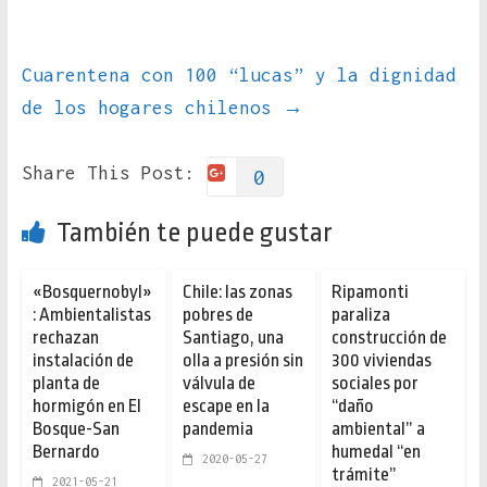
Cuarentena con 100 “lucas” y la dignidad
de los hogares chilenos
→
Share This Post:
0
También te puede gustar
«Bosquernobyl»
Chile: las zonas
Ripamonti
: Ambientalistas
pobres de
paraliza
rechazan
Santiago, una
construcción de
instalación de
olla a presión sin
300 viviendas
planta de
válvula de
sociales por
hormigón en El
escape en la
“daño
Bosque-San
pandemia
ambiental” a
Bernardo
humedal “en
2020-05-27
trámite”
2021-05-21