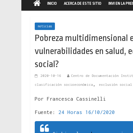
INICIO
ACERCA DE ESTE SITIO
INVI EN LA PR
noticias
Pobreza multidimensional en
vulnerabilidades en salud, e
social?
2020-10-16
Centro de Documentación Insti
,
clasificación socioeconómica
exclusión social
Por Francesca Cassinelli
Fuente:
24 Horas 16/10/2020