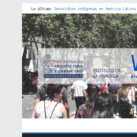
Lo último:
Genocidios indígenas en América Latina
Estudios sobre la espacialización de l
Donde el pedernal choca con el acero :
Criterios técnicos para una vivienda a
Red de consultorios de la Caja del Seg