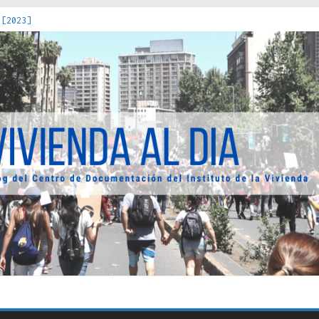
 [2023]
os Estados : políticas, prácticas y representaciones [2022]
 hacia una teoría crítica de las fronteras latinoamericanas [202
decuada [2019]
uro Obrero en Santiago : un patrimonio emblemático [2014]