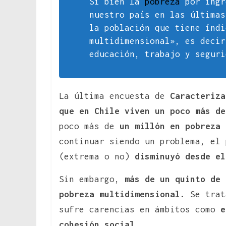
Si bien la
pobreza
por ingr
nuestro país en las últimas
la población que tiene índi
multidimensional», es decir
educación, trabajo y segur
La última encuesta de
Caracteriza
que en Chile viven un poco más d
poco más de
un millón en pobreza 
continuar siendo un problema, el 
(extrema o no)
disminuyó desde el
Sin embargo,
más de un quinto de 
pobreza multidimensional.
Se trat
sufre carencias en ámbitos como
e
cohesión social.