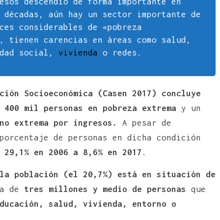
esos descendió de forma importante en
 décadas, aún hay un sector importante de
ces considerables de «pobreza
, tienen carencias en áreas como salud,
idad social,
vivienda
o redes.
ción Socioeconómica (Casen 2017) concluye
e 400 mil personas en pobreza extrema
y un
no extrema por ingresos.
A pesar de
porcentaje de personas en dicha condición
 29,1% en 2006 a 8,6% en 2017
.
la población (el 20,7%) está en situación de
a de
tres millones y medio de personas
que
ducación, salud, vivienda, entorno o