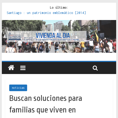
Lo último:
Red de consultorios de la Caja del Seguro Obrero en
Santiago : un patrimonio emblemático [2014]
Genocidios indígenas en América Latina [2023]
Estudios sobre la espacialización de los Estados :
políticas, prácticas y representaciones [2022]
Donde el pedernal choca con el acero : hacia una teoría
crítica de las fronteras latinoamericanas [2020]
Criterios técnicos para una vivienda adecuada [2019]
noticias
Buscan soluciones para
familias que viven en