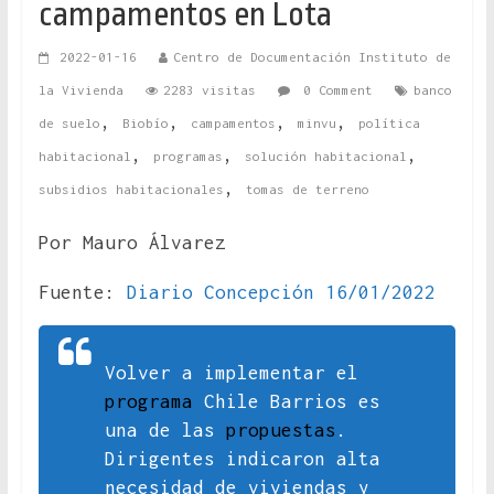
campamentos en Lota
2022-01-16
Centro de Documentación Instituto de
la Vivienda
2283 visitas
0 Comment
banco
,
,
,
,
de suelo
Biobío
campamentos
minvu
política
,
,
,
habitacional
programas
solución habitacional
,
subsidios habitacionales
tomas de terreno
Por Mauro Álvarez
Fuente:
Diario Concepción 16/01/2022
Volver a implementar el
programa
Chile Barrios es
una de las
propuestas
.
Dirigentes indicaron alta
necesidad de viviendas y