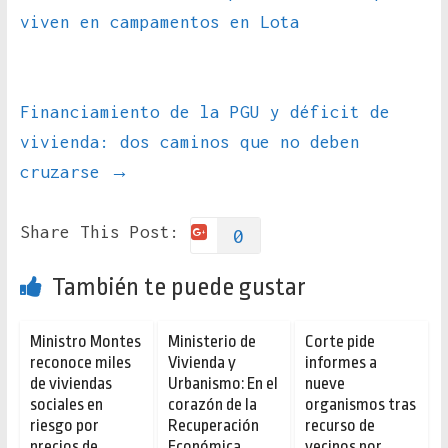
viven en campamentos en Lota
Financiamiento de la PGU y déficit de
vivienda: dos caminos que no deben
cruzarse
→
Share This Post:
0
También te puede gustar
Ministro Montes
Ministerio de
Corte pide
reconoce miles
Vivienda y
informes a
de viviendas
Urbanismo: En el
nueve
sociales en
corazón de la
organismos tras
riesgo por
Recuperación
recurso de
precios de
Económica
vecinos por