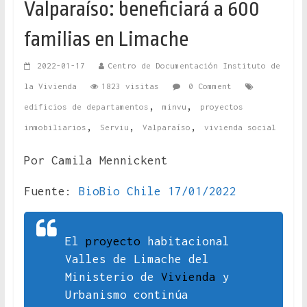
Valparaíso: beneficiará a 600
familias en Limache
2022-01-17
Centro de Documentación Instituto de
la Vivienda
1823 visitas
0 Comment
,
,
edificios de departamentos
minvu
proyectos
,
,
,
inmobiliarios
Serviu
Valparaíso
vivienda social
Por Camila Mennickent
Fuente:
BioBio Chile 17/01/2022
El
proyecto
habitacional
Valles de Limache del
Ministerio de
Vivienda
y
Urbanismo continúa