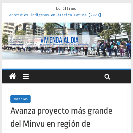
Lo último:
Genocidios indígenas en América Latina [2023]
Estudios sobre la espacialización de los Estados :
políticas, prácticas y representaciones [2022]
Donde el pedernal choca con el acero : hacia una teoría
crítica de las fronteras latinoamericanas [2020]
Criterios técnicos para una vivienda adecuada [2019]
Red de consultorios de la Caja del Seguro Obrero en
Santiago : un patrimonio emblemático [2014]
noticias
Avanza proyecto más grande
del Minvu en región de