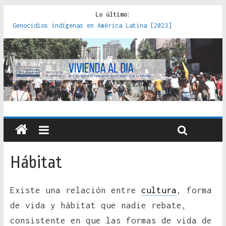
Lo último:
Genocidios indígenas en América Latina [2023]
Estudios sobre la espacialización de los Estados :
políticas, prácticas y representaciones [2022]
Donde el pedernal choca con el acero : hacia una teoría
crítica de las fronteras latinoamericanas [2020]
Criterios técnicos para una vivienda adecuada [2019]
Red de consultorios de la Caja del Seguro Obrero en
Santiago : un patrimonio emblemático [2014]
Hábitat
Existe una relación entre
cultura
, forma
de vida y hábitat que nadie rebate,
consistente en que las formas de vida de