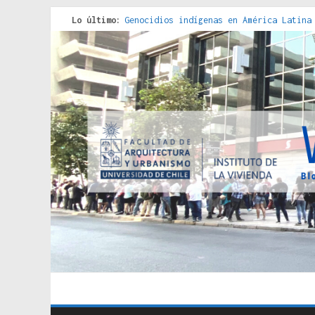
Lo último:
Genocidios indígenas en América Latina
Estudios sobre la espacialización de l
Donde el pedernal choca con el acero :
Criterios técnicos para una vivienda a
Red de consultorios de la Caja del Seg