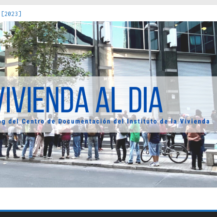
 [2023]
os Estados : políticas, prácticas y representaciones [2022]
 hacia una teoría crítica de las fronteras latinoamericanas [202
decuada [2019]
uro Obrero en Santiago : un patrimonio emblemático [2014]