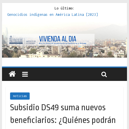
Lo último:
Genocidios indígenas en América Latina [2023]
Estudios sobre la espacialización de los Estados :
políticas, prácticas y representaciones [2022]
Donde el pedernal choca con el acero : hacia una teoría
crítica de las fronteras latinoamericanas [2020]
Criterios técnicos para una vivienda adecuada [2019]
Red de consultorios de la Caja del Seguro Obrero en
Santiago : un patrimonio emblemático [2014]
noticias
Subsidio DS49 suma nuevos
beneficiarios: ¿Quiénes podrán