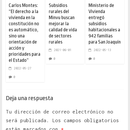
Carlos Montes:
Subsidios
Ministerio de
“El derecho a la
rurales del
Vivienda
vivienda en la
Minvu buscan
entregó
constitución no
mejorar la
subsidios
es automático,
calidad de vida
habitacionales a
sino una
de sectores
942 familias
orientación de
rurales
para San Joaquín
acción y
2021-06-01
2022-05-13
prioridades para
0
0
el Estado”
2022-05-27
0
Deja una respuesta
Tu dirección de correo electrónico no
será publicada.
Los campos obligatorios
están marcados con
*