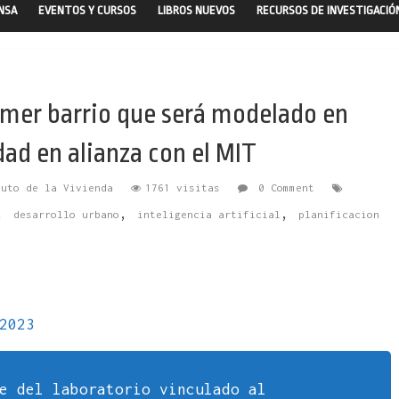
ENSA
EVENTOS Y CURSOS
LIBROS NUEVOS
RECURSOS DE INVESTIGACIÓ
mer barrio que será modelado en
dad en alianza con el MIT
tuto de la Vivienda
1761 visitas
0 Comment
,
,
,
desarrollo urbano
inteligencia artificial
planificacion
2023
e del laboratorio vinculado al