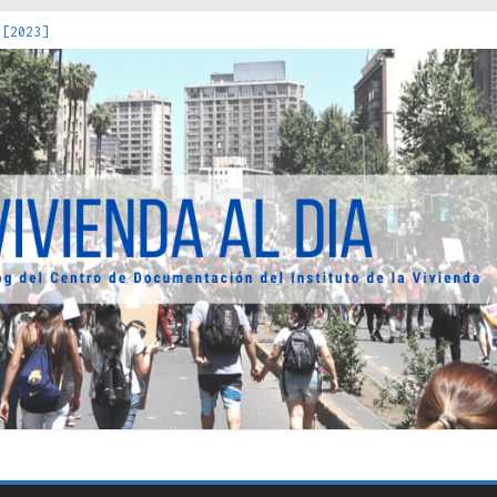
 [2023]
os Estados : políticas, prácticas y representaciones [2022]
 hacia una teoría crítica de las fronteras latinoamericanas [202
decuada [2019]
uro Obrero en Santiago : un patrimonio emblemático [2014]