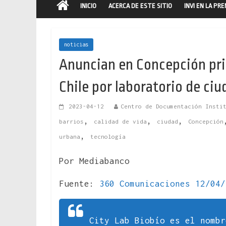
INICIO
ACERCA DE ESTE SITIO
INVI EN LA PR
noticias
Anuncian en Concepción pri
Chile por laboratorio de ciu
2023-04-12
Centro de Documentación Insti
,
,
,
barrios
calidad de vida
ciudad
Concepción
,
urbana
tecnología
Por Mediabanco
Fuente:
360 Comunicaciones 12/04/
City Lab Biobío es el nombr