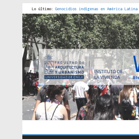
Lo último:
Genocidios indígenas en América Latina
Estudios sobre la espacialización de l
Donde el pedernal choca con el acero :
Criterios técnicos para una vivienda a
Red de consultorios de la Caja del Seg