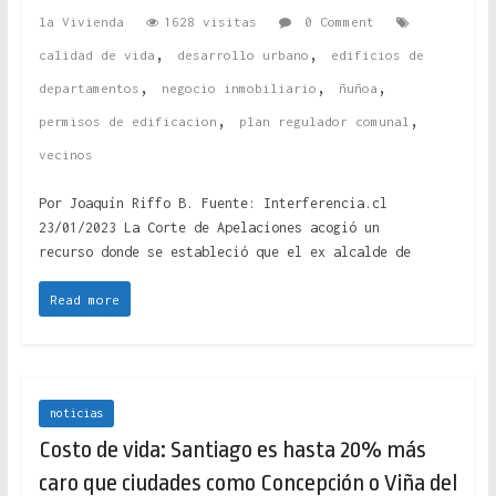
la Vivienda
1628 visitas
0 Comment
,
,
calidad de vida
desarrollo urbano
edificios de
,
,
,
departamentos
negocio inmobiliario
ñuñoa
,
,
permisos de edificacion
plan regulador comunal
vecinos
Por Joaquín Riffo B. Fuente: Interferencia.cl
23/01/2023 La Corte de Apelaciones acogió un
recurso donde se estableció que el ex alcalde de
Read more
noticias
Costo de vida: Santiago es hasta 20% más
caro que ciudades como Concepción o Viña del