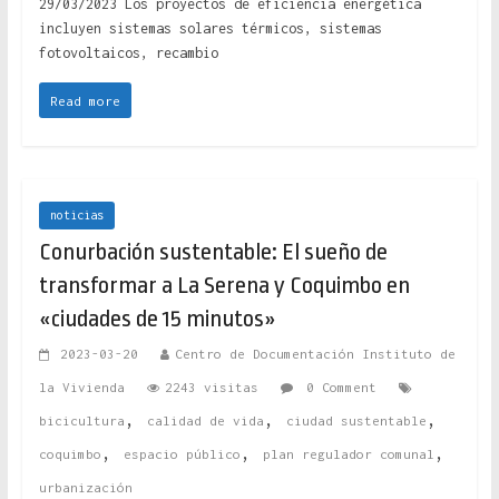
29/03/2023 Los proyectos de eficiencia energética
incluyen sistemas solares térmicos, sistemas
fotovoltaicos, recambio
Read more
noticias
Conurbación sustentable: El sueño de
transformar a La Serena y Coquimbo en
«ciudades de 15 minutos»
2023-03-20
Centro de Documentación Instituto de
la Vivienda
2243 visitas
0 Comment
,
,
,
bicicultura
calidad de vida
ciudad sustentable
,
,
,
coquimbo
espacio público
plan regulador comunal
urbanización