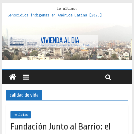
Lo último:
Genocidios indígenas en América Latina [2023]
Estudios sobre la espacialización de los Estados :
políticas, prácticas y representaciones [2022]
Donde el pedernal choca con el acero : hacia una teoría
crítica de las fronteras latinoamericanas [2020]
Criterios técnicos para una vivienda adecuada [2019]
Red de consultorios de la Caja del Seguro Obrero en
Santiago : un patrimonio emblemático [2014]
calidad de vida
noticias
Fundación Junto al Barrio: el