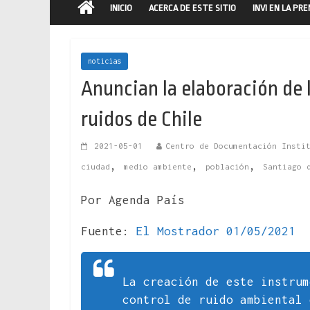
INICIO
ACERCA DE ESTE SITIO
INVI EN LA PR
noticias
Anuncian la elaboración de 
ruidos de Chile
2021-05-01
Centro de Documentación Insti
,
,
,
ciudad
medio ambiente
población
Santiago 
Por Agenda País
Fuente:
El Mostrador 01/05/2021
La creación de este instru
control de ruido ambiental 