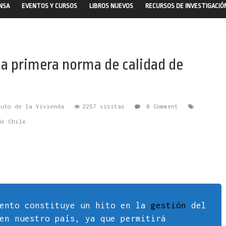
ENSA
EVENTOS Y CURSOS
LIBROS NUEVOS
RECURSOS DE INVESTIGACIÓ
la primera norma de calidad de
tuto de la Vivienda
2257 visitas
0 Comment
de Chile
mento constituye un hito en la
gestión
del
en nuestro país, ya que permitirá