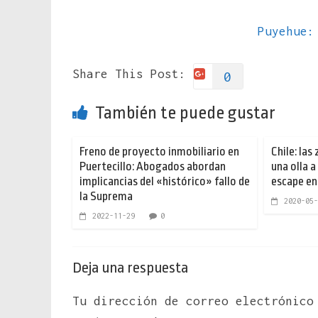
Puyehue:
Share This Post:
0
También te puede gustar
Freno de proyecto inmobiliario en
Chile: la
Puertecillo: Abogados abordan
una olla a
implicancias del «histórico» fallo de
escape en
la Suprema
2020-05-
2022-11-29
0
Deja una respuesta
Tu dirección de correo electrónico