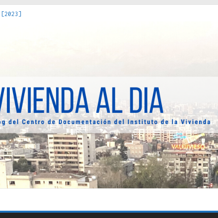
 [2023]
os Estados : políticas, prácticas y representaciones [2022]
 hacia una teoría crítica de las fronteras latinoamericanas [202
decuada [2019]
uro Obrero en Santiago : un patrimonio emblemático [2014]