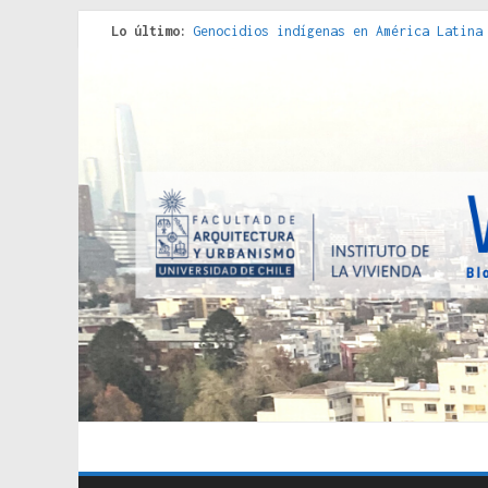
Lo último:
Genocidios indígenas en América Latina
Estudios sobre la espacialización de l
Donde el pedernal choca con el acero :
Criterios técnicos para una vivienda a
Red de consultorios de la Caja del Seg