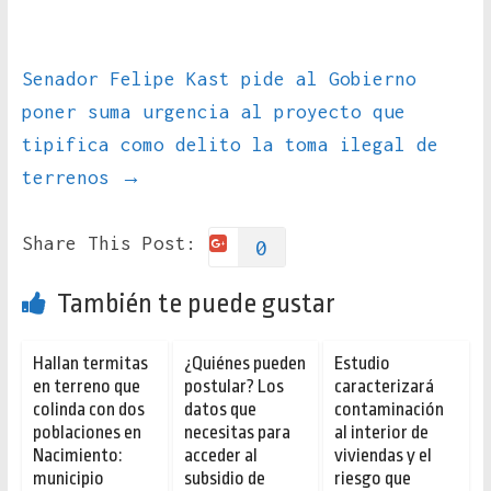
Senador Felipe Kast pide al Gobierno
poner suma urgencia al proyecto que
tipifica como delito la toma ilegal de
terrenos
→
Share This Post:
0
También te puede gustar
Hallan termitas
¿Quiénes pueden
Estudio
en terreno que
postular? Los
caracterizará
colinda con dos
datos que
contaminación
poblaciones en
necesitas para
al interior de
Nacimiento:
acceder al
viviendas y el
municipio
subsidio de
riesgo que