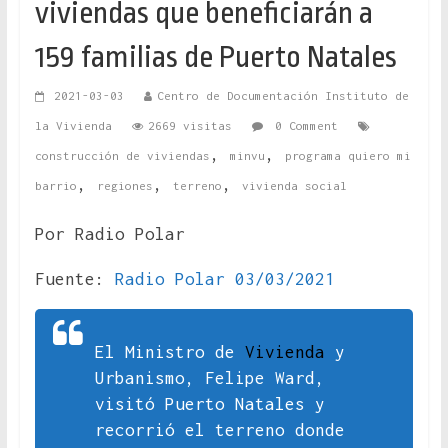
viviendas que beneficiarán a
159 familias de Puerto Natales
2021-03-03
Centro de Documentación Instituto de
la Vivienda
2669 visitas
0 Comment
,
,
construcción de viviendas
minvu
programa quiero mi
,
,
,
barrio
regiones
terreno
vivienda social
Por Radio Polar
Fuente:
Radio Polar 03/03/2021
El Ministro de
Vivienda
y
Urbanismo, Felipe Ward,
visitó Puerto Natales y
recorrió el terreno donde