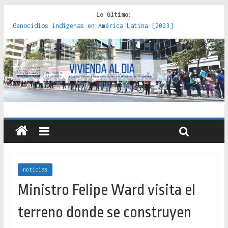
Lo último:
Genocidios indígenas en América Latina [2023]
Estudios sobre la espacialización de los Estados :
políticas, prácticas y representaciones [2022]
Donde el pedernal choca con el acero : hacia una teoría
crítica de las fronteras latinoamericanas [2020]
Criterios técnicos para una vivienda adecuada [2019]
Red de consultorios de la Caja del Seguro Obrero en
Santiago : un patrimonio emblemático [2014]
noticias
Ministro Felipe Ward visita el
terreno donde se construyen