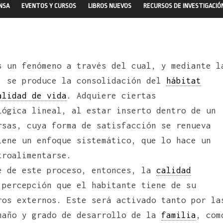
ENSA
EVENTOS Y CURSOS
LIBROS NUEVOS
RECURSOS DE INVESTIGACIÓ
s un fenómeno a través del cual, y mediante l
, se produce la consolidación del
hábitat
alidad de vida
. Adquiere ciertas
lógica lineal, al estar inserto dentro de un
rsas, cuya forma de satisfacción se renueva
iene un enfoque sistemático, que lo hace un
troalimentarse.
e de este proceso, entonces, la
calidad
percepción que el habitante tiene de su
ros externos. Este será activado tanto por la
maño y grado de desarrollo de la
familia
, com