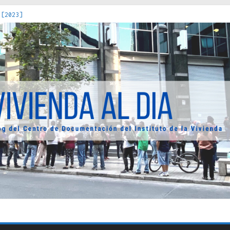
 [2023]
os Estados : políticas, prácticas y representaciones [2022]
 hacia una teoría crítica de las fronteras latinoamericanas [202
decuada [2019]
uro Obrero en Santiago : un patrimonio emblemático [2014]