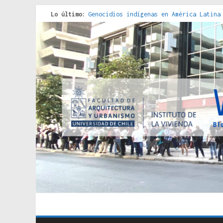
Lo último:
Genocidios indígenas en América Latina
Estudios sobre la espacialización de l
Donde el pedernal choca con el acero :
Criterios técnicos para una vivienda a
Red de consultorios de la Caja del Seg