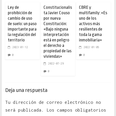
Ley de
Constitucionalis
CBRE y
prohibición de
ta Javier Couso
multifamily: «Es
cambio de uso
por nueva
uno de los
de suelo: un paso
Constitución:
activos más
importante para
«Bajo ninguna
resilientes de
la regulación del
interpretación
toda la gama
territorio
está en peligro
inmobiliaria»
el derecho a
2023-01-12
2022-01-05
propiedad de las
0
0
viviendas»
2022-07-29
0
Deja una respuesta
Tu dirección de correo electrónico no
será publicada.
Los campos obligatorios