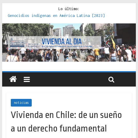
Lo último:
Genocidios indígenas en América Latina [2023]
Estudios sobre la espacialización de los Estados :
políticas, prácticas y representaciones [2022]
Donde el pedernal choca con el acero : hacia una teoría
crítica de las fronteras latinoamericanas [2020]
Criterios técnicos para una vivienda adecuada [2019]
Red de consultorios de la Caja del Seguro Obrero en
Santiago : un patrimonio emblemático [2014]
noticias
Vivienda en Chile: de un sueño
a un derecho fundamental