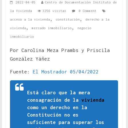
2022-04-05
Centro de Documentación Instituto de
la Vivienda
3256 visitas
0 Comment
,
,
acceso a la vivienda
constitución
derecho a la
,
,
vivienda
mercado inmobiliario
negocio
inmobiliario
Por Carolina Meza Prambs y Priscila
González Yáñez
Fuente:
El Mostrador 05/04/2022
Está claro que la mera
consagración de la
vivienda
como un derecho en la
Constitución no es
suficiente para superar los