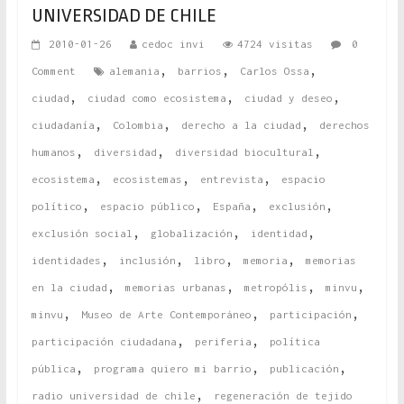
UNIVERSIDAD DE CHILE
2010-01-26
cedoc invi
4724 visitas
0
,
,
,
Comment
alemania
barrios
Carlos Ossa
,
,
,
ciudad
ciudad como ecosistema
ciudad y deseo
,
,
,
ciudadanía
Colombia
derecho a la ciudad
derechos
,
,
,
humanos
diversidad
diversidad biocultural
,
,
,
ecosistema
ecosistemas
entrevista
espacio
,
,
,
,
político
espacio público
España
exclusión
,
,
,
exclusión social
globalización
identidad
,
,
,
,
identidades
inclusión
libro
memoria
memorias
,
,
,
,
en la ciudad
memorias urbanas
metropólis
minvu
,
,
,
minvu
Museo de Arte Contemporáneo
participación
,
,
participación ciudadana
periferia
política
,
,
,
pública
programa quiero mi barrio
publicación
,
radio universidad de chile
regeneración de tejido