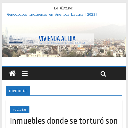
Lo último:
Genocidios indígenas en América Latina [2023]
Estudios sobre la espacialización de los Estados :
políticas, prácticas y representaciones [2022]
Donde el pedernal choca con el acero : hacia una teoría
crítica de las fronteras latinoamericanas [2020]
Criterios técnicos para una vivienda adecuada [2019]
Red de consultorios de la Caja del Seguro Obrero en
Santiago : un patrimonio emblemático [2014]
memoria
noticias
Inmuebles donde se torturó son