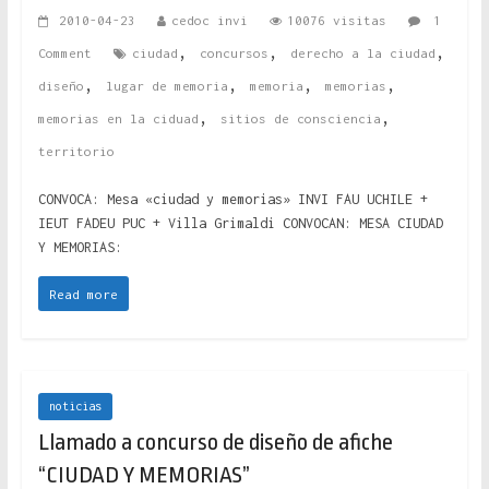
2010-04-23
cedoc invi
10076 visitas
1
,
,
,
Comment
ciudad
concursos
derecho a la ciudad
,
,
,
,
diseño
lugar de memoria
memoria
memorias
,
,
memorias en la ciduad
sitios de consciencia
territorio
CONVOCA: Mesa «ciudad y memorias» INVI FAU UCHILE +
IEUT FADEU PUC + Villa Grimaldi CONVOCAN: MESA CIUDAD
Y MEMORIAS:
Read more
noticias
Llamado a concurso de diseño de afiche
“CIUDAD Y MEMORIAS”