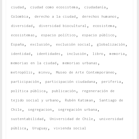
,
,
,
ciudad
ciudad como ecosistema
ciudadanía
,
,
,
Colombia
derecho a la ciudad
derechos humanos
,
,
,
diversidad
diversidad biocultural
ecosistema
,
,
,
ecosistemas
espacio político
espacio público
,
,
,
,
España
exclusión
exclusión social
globalización
,
,
,
,
,
identidad
identidades
inclusión
libro
memoria
,
,
memorias en la ciudad
memorias urbanas
,
,
,
metropólis
minvu
Museo de Arte Contemporáneo
,
,
,
participación
participación ciudadana
periferia
,
,
política pública
publicación
regeneración de
,
,
tejido social y urbano
Rubén Katsman
Santiago de
,
,
,
Chile
segregacion
segregación urbana
,
,
sustentabilidad
Universidad de Chile
universidad
,
,
pública
Uruguay
vivienda social