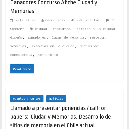
Ganadores Concurso Afiche Ciudad y
Memorias
2010-04-27
cedoc invi
5593 visitas
0
,
,
,
Comment
ciudad
concursos
derecho a la ciudad
,
,
,
,
diseño
ganadores
lugar de memoria
memoria
,
,
memorias
memorias en la ciduad
sitios de
,
consciencia
territorio
Read more
eventos y cursos
noticias
Llamado a presentar ponencias / call for
papers:“Ciudad y Memorias. Desarrollo de
sitios de memoria en el Chile actual”