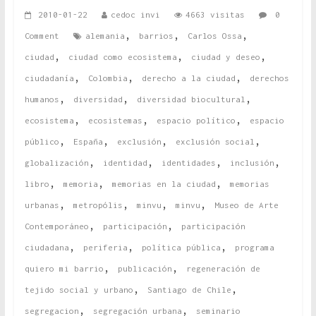
2010-01-22
cedoc invi
4663 visitas
0
,
,
,
Comment
alemania
barrios
Carlos Ossa
,
,
,
ciudad
ciudad como ecosistema
ciudad y deseo
,
,
,
ciudadanía
Colombia
derecho a la ciudad
derechos
,
,
,
humanos
diversidad
diversidad biocultural
,
,
,
ecosistema
ecosistemas
espacio político
espacio
,
,
,
,
público
España
exclusión
exclusión social
,
,
,
,
globalización
identidad
identidades
inclusión
,
,
,
libro
memoria
memorias en la ciudad
memorias
,
,
,
,
urbanas
metropólis
minvu
minvu
Museo de Arte
,
,
Contemporáneo
participación
participación
,
,
,
ciudadana
periferia
política pública
programa
,
,
quiero mi barrio
publicación
regeneración de
,
,
tejido social y urbano
Santiago de Chile
,
,
segregacion
segregación urbana
seminario