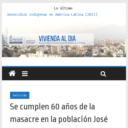
Lo último:
Genocidios indígenas en América Latina [2023]
Estudios sobre la espacialización de los Estados :
políticas, prácticas y representaciones [2022]
Donde el pedernal choca con el acero : hacia una teoría
crítica de las fronteras latinoamericanas [2020]
Criterios técnicos para una vivienda adecuada [2019]
Red de consultorios de la Caja del Seguro Obrero en
Santiago : un patrimonio emblemático [2014]
noticias
Se cumplen 60 años de la
masacre en la población José