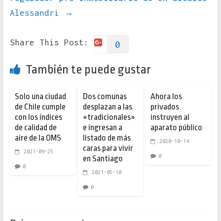
Alessandri
→
Share This Post:
0
También te puede gustar
Solo una ciudad
Dos comunas
Ahora los
de Chile cumple
desplazan a las
privados
con los índices
«tradicionales»
instruyen al
de calidad de
e ingresan a
aparato público
aire de la OMS
listado de más
2020-10-14
caras para vivir
2021-09-25
0
en Santiago
0
2021-05-10
0