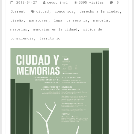
2010-04-27
cedoc invi
5595 visitas
0
,
,
,
Comment
ciudad
concursos
derecho a la ciudad
,
,
,
,
diseño
ganadores
lugar de memoria
memoria
,
,
memorias
memorias en la ciduad
sitios de
,
consciencia
territorio