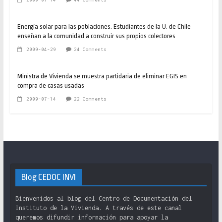
Energía solar para las poblaciones. Estudiantes de la U. de Chile
enseñan a la comunidad a construir sus propios colectores
2009-04-29
24 Comments
Ministra de Vivienda se muestra partidaria de eliminar EGIS en
compra de casas usadas
2009-07-14
22 Comments
Blog CEDOC INVI
Bienvenidos al blog del Centro de Documentación del
Instituto de la Vivienda. A través de este canal
queremos difundir información para apoyar la