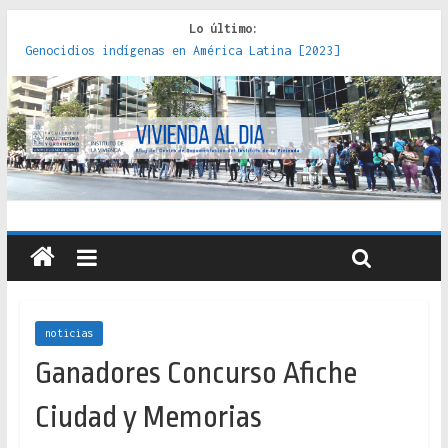
Lo último:
Genocidios indígenas en América Latina [2023]
Estudios sobre la espacialización de los Estados :
políticas, prácticas y representaciones [2022]
Donde el pedernal choca con el acero : hacia una teoría
crítica de las fronteras latinoamericanas [2020]
Criterios técnicos para una vivienda adecuada [2019]
Red de consultorios de la Caja del Seguro Obrero en
Santiago : un patrimonio emblemático [2014]
noticias
Ganadores Concurso Afiche
Ciudad y Memorias