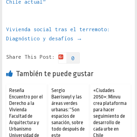
Chile actual”
Vivienda social tras el terremoto:
Diagnóstico y desafíos
→
Share This Post:
0
También te puede gustar
Reseña
Sergio
«Ciudades
Encuentro por el
Baeriswyl y las
2050»: Minvu
Derecho a la
áreas verdes
crea plataforma
Vivienda
urbanas: “Son
para hacer
Facultad de
espacios de
seguimiento de
Arquitectura y
sanación, sobre
desarrollo de
Urbanismo
todo después de
cada urbe en
Universidad de
este
Chile