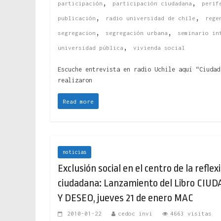
,
,
participación
participación ciudadana
perif
,
,
publicación
radio universidad de chile
rege
,
,
segregacion
segregación urbana
seminario in
,
universidad pública
vivienda social
Escuche entrevista en radio Uchile aquí “Ciudad
realizaron
Read more
noticias
Exclusión social en el centro de la reflex
ciudadana: Lanzamiento del Libro CIU
Y DESEO, jueves 21 de enero MAC
2010-01-22
cedoc invi
4663 visitas