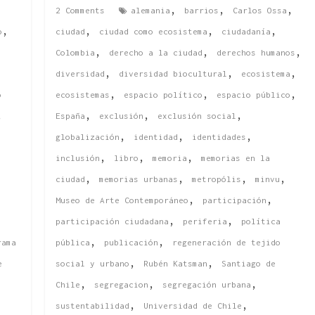
,
,
,
,
2 Comments
alemania
barrios
Carlos Ossa
,
,
,
,
o
ciudad
ciudad como ecosistema
ciudadanía
,
,
,
Colombia
derecho a la ciudad
derechos humanos
,
,
,
diversidad
diversidad biocultural
ecosistema
,
,
,
o
ecosistemas
espacio político
espacio público
,
,
,
,
España
exclusión
exclusión social
,
,
,
globalización
identidad
identidades
,
,
,
inclusión
libro
memoria
memorias en la
,
,
,
,
ciudad
memorias urbanas
metropólis
minvu
,
,
Museo de Arte Contemporáneo
participación
,
,
participación ciudadana
periferia
política
,
,
rama
pública
publicación
regeneración de tejido
,
,
e
social y urbano
Rubén Katsman
Santiago de
,
,
,
Chile
segregacion
segregación urbana
,
,
sustentabilidad
Universidad de Chile