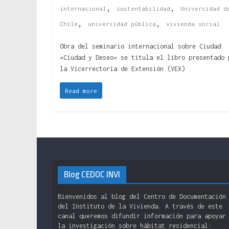
,
,
internacional
sustentabilidad
Universidad d
,
,
Chile
universidad pública
vivienda social
Obra del seminario internacional sobre Ciudad
«Ciudad y Deseo» se titula el libro presentado 
la Vicerrectoría de Extensión (VEX)
Read more
Blog CEDOC INVI
Bienvenidos al blog del Centro de Documentación
del Instituto de la Vivienda. A través de este
canal queremos difundir información para apoyar
la investigación sobre hábitat residencial: