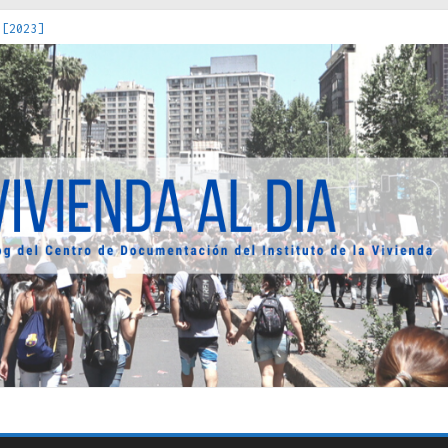
 [2023]
os Estados : políticas, prácticas y representaciones [2022]
 hacia una teoría crítica de las fronteras latinoamericanas [202
decuada [2019]
uro Obrero en Santiago : un patrimonio emblemático [2014]