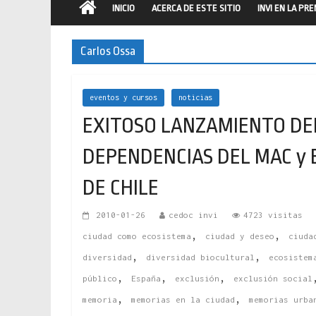
INICIO
ACERCA DE ESTE SITIO
INVI EN LA PR
Carlos Ossa
eventos y cursos
noticias
EXITOSO LANZAMIENTO DEL
DEPENDENCIAS DEL MAC y 
DE CHILE
2010-01-26
cedoc invi
4723 visitas
,
,
ciudad como ecosistema
ciudad y deseo
ciuda
,
,
diversidad
diversidad biocultural
ecosistem
,
,
,
público
España
exclusión
exclusión social
,
,
memoria
memorias en la ciudad
memorias urba