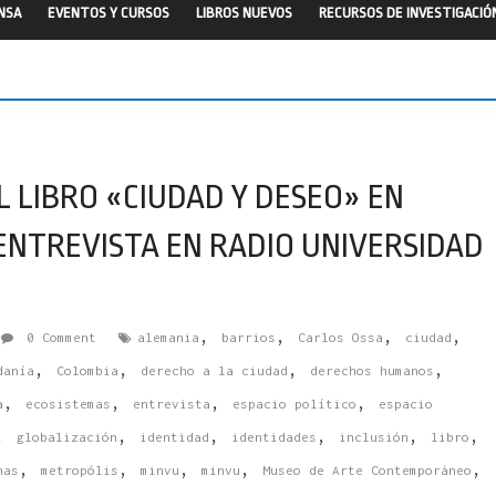
ENSA
EVENTOS Y CURSOS
LIBROS NUEVOS
RECURSOS DE INVESTIGACIÓ
 LIBRO «CIUDAD Y DESEO» EN
ENTREVISTA EN RADIO UNIVERSIDAD
,
,
,
,
0 Comment
alemania
barrios
Carlos Ossa
ciudad
,
,
,
,
danía
Colombia
derecho a la ciudad
derechos humanos
,
,
,
,
a
ecosistemas
entrevista
espacio político
espacio
,
,
,
,
,
,
globalización
identidad
identidades
inclusión
libro
,
,
,
,
,
nas
metropólis
minvu
minvu
Museo de Arte Contemporáneo