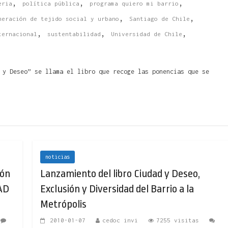
,
,
,
eria
política pública
programa quiero mi barrio
,
,
neración de tejido social y urbano
Santiago de Chile
,
,
,
ternacional
sustentabilidad
Universidad de Chile
 y Deseo” se llama el libro que recoge las ponencias que se
noticias
ión
Lanzamiento del libro Ciudad y Deseo,
DAD
Exclusión y Diversidad del Barrio a la
Metrópolis
2010-01-07
cedoc invi
7255 visitas