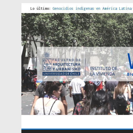
Lo último:
Genocidios indígenas en América Latina
Estudios sobre la espacialización de l
Donde el pedernal choca con el acero :
Criterios técnicos para una vivienda a
Red de consultorios de la Caja del Seg