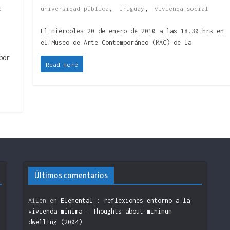
,
,
e
universidad pública
Uruguay
vivienda social
El miércoles 20 de enero de 2010 a las 18.30 hrs en
el Museo de Arte Contemporáneo (MAC) de la
por
Read more
Últimos comentarios
Ailen
en
Elemental : reflexiones entorno a la
vivienda mínima = Thoughts about minimum
dwelling (2004)