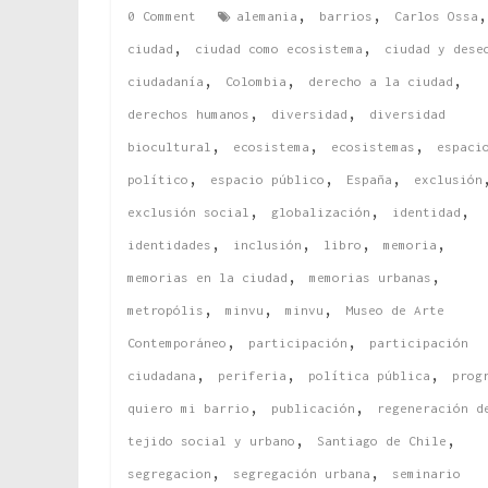
,
,
0 Comment
alemania
barrios
Carlos Ossa
,
,
ciudad
ciudad como ecosistema
ciudad y dese
,
,
,
ciudadanía
Colombia
derecho a la ciudad
,
,
derechos humanos
diversidad
diversidad
,
,
,
biocultural
ecosistema
ecosistemas
espaci
,
,
,
político
espacio público
España
exclusión
,
,
,
exclusión social
globalización
identidad
,
,
,
,
identidades
inclusión
libro
memoria
,
,
memorias en la ciudad
memorias urbanas
,
,
,
metropólis
minvu
minvu
Museo de Arte
,
,
Contemporáneo
participación
participación
,
,
,
ciudadana
periferia
política pública
prog
,
,
quiero mi barrio
publicación
regeneración d
,
,
tejido social y urbano
Santiago de Chile
,
,
segregacion
segregación urbana
seminario