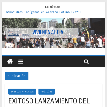
Lo último:
Genocidios indígenas en América Latina [2023]
Estudios sobre la espacialización de los Estados :
políticas, prácticas y representaciones [2022]
Donde el pedernal choca con el acero : hacia una teoría
crítica de las fronteras latinoamericanas [2020]
Criterios técnicos para una vivienda adecuada [2019]
Red de consultorios de la Caja del Seguro Obrero en
Santiago : un patrimonio emblemático [2014]
publicación
eventos y cursos
noticias
EXITOSO LANZAMIENTO DEL