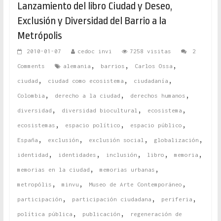
Lanzamiento del libro Ciudad y Deseo,
Exclusión y Diversidad del Barrio a la
Metrópolis
2010-01-07
cedoc invi
7258 visitas
2
,
,
,
Comments
alemania
barrios
Carlos Ossa
,
,
,
ciudad
ciudad como ecosistema
ciudadanía
,
,
,
Colombia
derecho a la ciudad
derechos humanos
,
,
,
diversidad
diversidad biocultural
ecosistema
,
,
,
ecosistemas
espacio político
espacio público
,
,
,
,
España
exclusión
exclusión social
globalización
,
,
,
,
,
identidad
identidades
inclusión
libro
memoria
,
,
memorias en la ciudad
memorias urbanas
,
,
,
metropólis
minvu
Museo de Arte Contemporáneo
,
,
,
participación
participación ciudadana
periferia
,
,
política pública
publicación
regeneración de