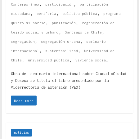
,
,
Contemporáneo
participación
participación
,
,
,
ciudadana
periferia
política pública
programa
,
,
quiero mi barrio
publicación
regeneración de
,
,
tejido social y urbano
Santiago de Chile
,
,
segregacion
segregación urbana
seminario
,
,
internacional
sustentabilidad
Universidad de
,
,
Chile
universidad pública
vivienda social
Obra del seminario internacional sobre Ciudad «Ciudad
y Deseo» se titula el libro presentado por la
Vicerrectoría de Extensión (VEX)
Read more
noticias