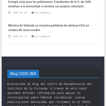
Energía solar para las poblaciones. Estudiantes de la U. de Chile
enseñan a la comunidad a construir sus propios colectores
2009-04-29
24 Comments
Ministra de Vivienda se muestra partidaria de eliminar EGIS en
compra de casas usadas
2009-07-14
22 Comments
Blog CEDOC INVI
Bienvenidos al blog del Centro de Documentación del
Instituto de la Vivienda. A través de este canal
queremos difundir información para apoyar la
investigación sobre hábitat residencial: nuevas
publicaciones destacadas que recibamos en el CEDOC,