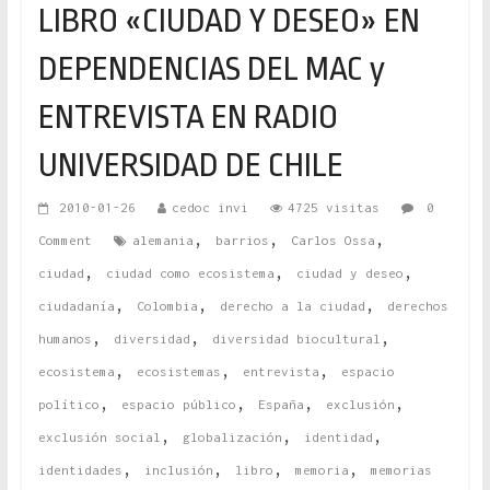
LIBRO «CIUDAD Y DESEO» EN
DEPENDENCIAS DEL MAC y
ENTREVISTA EN RADIO
UNIVERSIDAD DE CHILE
2010-01-26
cedoc invi
4725 visitas
0
,
,
,
Comment
alemania
barrios
Carlos Ossa
,
,
,
ciudad
ciudad como ecosistema
ciudad y deseo
,
,
,
ciudadanía
Colombia
derecho a la ciudad
derechos
,
,
,
humanos
diversidad
diversidad biocultural
,
,
,
ecosistema
ecosistemas
entrevista
espacio
,
,
,
,
político
espacio público
España
exclusión
,
,
,
exclusión social
globalización
identidad
,
,
,
,
identidades
inclusión
libro
memoria
memorias