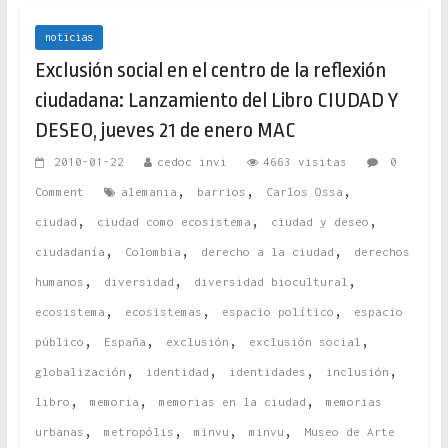
noticias
Exclusión social en el centro de la reflexión
ciudadana: Lanzamiento del Libro CIUDAD Y
DESEO, jueves 21 de enero MAC
2010-01-22
cedoc invi
4663 visitas
0
,
,
,
Comment
alemania
barrios
Carlos Ossa
,
,
,
ciudad
ciudad como ecosistema
ciudad y deseo
,
,
,
ciudadanía
Colombia
derecho a la ciudad
derechos
,
,
,
humanos
diversidad
diversidad biocultural
,
,
,
ecosistema
ecosistemas
espacio político
espacio
,
,
,
,
público
España
exclusión
exclusión social
,
,
,
,
globalización
identidad
identidades
inclusión
,
,
,
libro
memoria
memorias en la ciudad
memorias
,
,
,
,
urbanas
metropólis
minvu
minvu
Museo de Arte