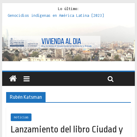
Lo último:
Genocidios indígenas en América Latina [2023]
Estudios sobre la espacialización de los Estados :
políticas, prácticas y representaciones [2022]
Donde el pedernal choca con el acero : hacia una teoría
crítica de las fronteras latinoamericanas [2020]
Criterios técnicos para una vivienda adecuada [2019]
Red de consultorios de la Caja del Seguro Obrero en
Santiago : un patrimonio emblemático [2014]
Rubén Katsman
noticias
Lanzamiento del libro Ciudad y