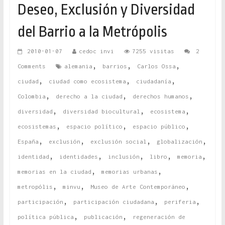
Deseo, Exclusión y Diversidad
del Barrio a la Metrópolis
2010-01-07
cedoc invi
7255 visitas
2
,
,
,
Comments
alemania
barrios
Carlos Ossa
,
,
,
ciudad
ciudad como ecosistema
ciudadanía
,
,
,
Colombia
derecho a la ciudad
derechos humanos
,
,
,
diversidad
diversidad biocultural
ecosistema
,
,
,
ecosistemas
espacio político
espacio público
,
,
,
,
España
exclusión
exclusión social
globalización
,
,
,
,
,
identidad
identidades
inclusión
libro
memoria
,
,
memorias en la ciudad
memorias urbanas
,
,
,
metropólis
minvu
Museo de Arte Contemporáneo
,
,
,
participación
participación ciudadana
periferia
,
,
política pública
publicación
regeneración de