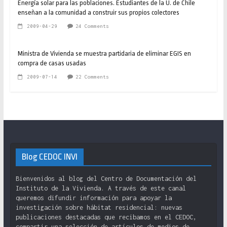
Energía solar para las poblaciones. Estudiantes de la U. de Chile
enseñan a la comunidad a construir sus propios colectores
2009-04-29
24 Comments
Ministra de Vivienda se muestra partidaria de eliminar EGIS en
compra de casas usadas
2009-07-14
22 Comments
Blog CEDOC INVI
Bienvenidos al blog del Centro de Documentación del
Instituto de la Vivienda. A través de este canal
queremos difundir información para apoyar la
investigación sobre hábitat residencial: nuevas
publicaciones destacadas que recibamos en el CEDOC,
compartir una selección de artículos de medios de