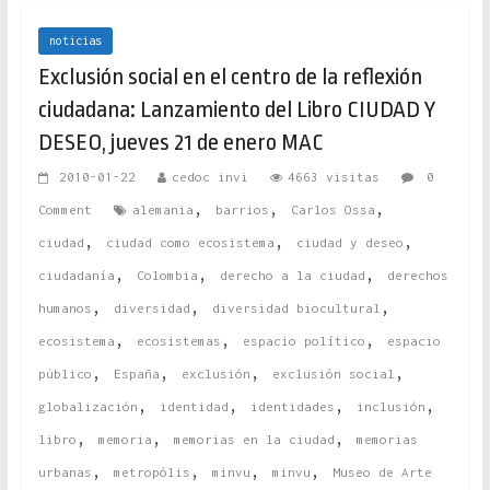
noticias
Exclusión social en el centro de la reflexión
ciudadana: Lanzamiento del Libro CIUDAD Y
DESEO, jueves 21 de enero MAC
2010-01-22
cedoc invi
4663 visitas
0
,
,
,
Comment
alemania
barrios
Carlos Ossa
,
,
,
ciudad
ciudad como ecosistema
ciudad y deseo
,
,
,
ciudadanía
Colombia
derecho a la ciudad
derechos
,
,
,
humanos
diversidad
diversidad biocultural
,
,
,
ecosistema
ecosistemas
espacio político
espacio
,
,
,
,
público
España
exclusión
exclusión social
,
,
,
,
globalización
identidad
identidades
inclusión
,
,
,
libro
memoria
memorias en la ciudad
memorias
,
,
,
,
urbanas
metropólis
minvu
minvu
Museo de Arte