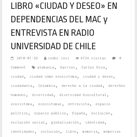
LIBRO «CIUDAD Y DESEO» EN
DEPENDENCIAS DEL MAC y
ENTREVISTA EN RADIO
UNIVERSIDAD DE CHILE
2010-01-26
cedoc invi
4724 visitas
0
,
,
,
Comment
alemania
barrios
Carlos Ossa
,
,
,
ciudad
ciudad como ecosistema
ciudad y deseo
,
,
,
ciudadanía
Colombia
derecho a la ciudad
derechos
,
,
,
humanos
diversidad
diversidad biocultural
,
,
,
ecosistema
ecosistemas
entrevista
espacio
,
,
,
,
político
espacio público
España
exclusión
,
,
,
exclusión social
globalización
identidad
,
,
,
,
identidades
inclusión
libro
memoria
memorias