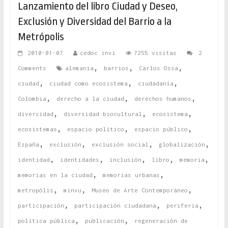
Lanzamiento del libro Ciudad y Deseo,
Exclusión y Diversidad del Barrio a la
Metrópolis
2010-01-07
cedoc invi
7255 visitas
2
,
,
,
Comments
alemania
barrios
Carlos Ossa
,
,
,
ciudad
ciudad como ecosistema
ciudadanía
,
,
,
Colombia
derecho a la ciudad
derechos humanos
,
,
,
diversidad
diversidad biocultural
ecosistema
,
,
,
ecosistemas
espacio político
espacio público
,
,
,
,
España
exclusión
exclusión social
globalización
,
,
,
,
,
identidad
identidades
inclusión
libro
memoria
,
,
memorias en la ciudad
memorias urbanas
,
,
,
metropólis
minvu
Museo de Arte Contemporáneo
,
,
,
participación
participación ciudadana
periferia
,
,
política pública
publicación
regeneración de