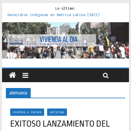
Lo último:
Genocidios indígenas en América Latina [2023]
Estudios sobre la espacialización de los Estados :
políticas, prácticas y representaciones [2022]
Donde el pedernal choca con el acero : hacia una teoría
crítica de las fronteras latinoamericanas [2020]
Criterios técnicos para una vivienda adecuada [2019]
Red de consultorios de la Caja del Seguro Obrero en
Santiago : un patrimonio emblemático [2014]
alemania
eventos y cursos
noticias
EXITOSO LANZAMIENTO DEL