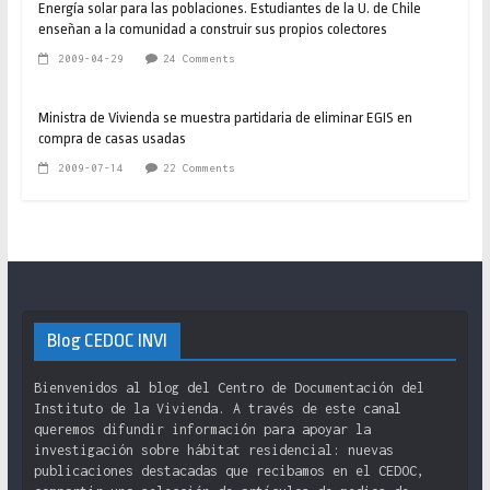
Energía solar para las poblaciones. Estudiantes de la U. de Chile
enseñan a la comunidad a construir sus propios colectores
2009-04-29
24 Comments
Ministra de Vivienda se muestra partidaria de eliminar EGIS en
compra de casas usadas
2009-07-14
22 Comments
Blog CEDOC INVI
Bienvenidos al blog del Centro de Documentación del
Instituto de la Vivienda. A través de este canal
queremos difundir información para apoyar la
investigación sobre hábitat residencial: nuevas
publicaciones destacadas que recibamos en el CEDOC,