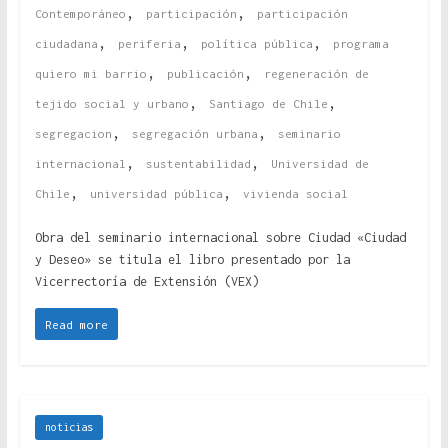
,
,
Contemporáneo
participación
participación
,
,
,
ciudadana
periferia
política pública
programa
,
,
quiero mi barrio
publicación
regeneración de
,
,
tejido social y urbano
Santiago de Chile
,
,
segregacion
segregación urbana
seminario
,
,
internacional
sustentabilidad
Universidad de
,
,
Chile
universidad pública
vivienda social
Obra del seminario internacional sobre Ciudad «Ciudad
y Deseo» se titula el libro presentado por la
Vicerrectoría de Extensión (VEX)
Read more
noticias